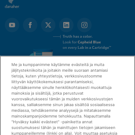
Me ja kumppanimme käytämme evästeitä ja muita
jäljitystekniikoita ja joitakin meille suoraan antamiasi
tietoja, kuten yhteystietoja, verkkosivustoomme
liittyvän käyttökokemuksesi parantamiseksi,
näyttääksemme sinulle henkilökohtaisesti muokattuja
mainoksia ja sisältöjä, jotka perustuvat
QUICK LINKS
vuorovaikutukseesi tämän ja muiden verkkosivustojen
kanssa, salliaksemme sinun jakaa sisältöä sosiaalisessa
mediassa, tehdäksemme analyysejä ja mitataksemme
mainoskampanjoidemme tehokkuutta. Napauttamalla
LEGAL
"Hyväksy kaikki evästeet" -painiketta annat
About Us
suostumuksesi tähän ja mainittujen tietojen jakamiseen
kumppaneillemme (linkki on alla). Voit muuttaa asetuksia