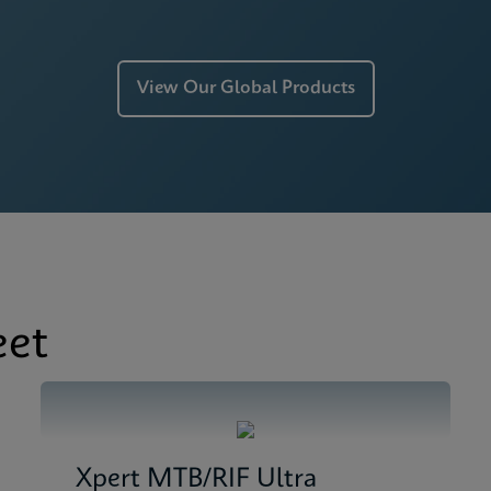
 SDS CE-IVD (Finnish)
View Our Global Products
eet
Xpert MTB/RIF Ultra