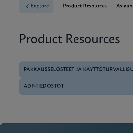
Explore
Product Resources
Asiaan 
Product Resources
PAKKAUSSELOSTEET JA KÄYTTÖTURVALLIS
ADF-TIEDOSTOT
MSDS/SDS
Xpert Xpress Strep A
Ohjelmisto
Xpert Xpress Strep A
MSDS/SDS
Xpert Xpress Strep A
Manuaalinen
Xpert Xpress Strep A