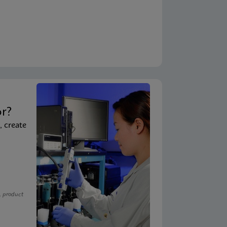
t
or?
, create
, product