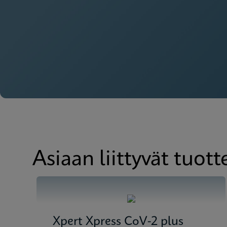
MSDS/SDS
Xpert Xpress Strep A
Asiaan liittyvät tuott
Xpert Xpress CoV-2 plus