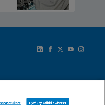
Request Info
ästeasetukset
Hyväksy kaikki evästeet