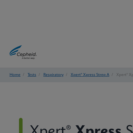
Home
/
Tests
/
Respiratory
/
Xpert® Xpress Strep A
/
Xpert® Xp
Xpert®
Xpress
S