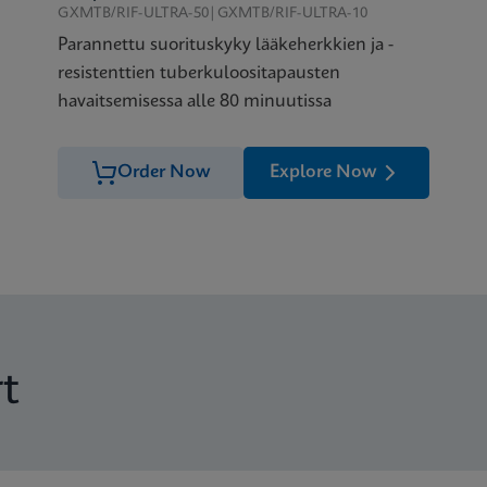
GXMTB/RIF-ULTRA-50|GXMTB/RIF-ULTRA-10
Parannettu suorituskyky lääkeherkkien ja -
resistenttien tuberkuloositapausten
havaitsemisessa alle 80 minuutissa
Order Now
Explore Now
t