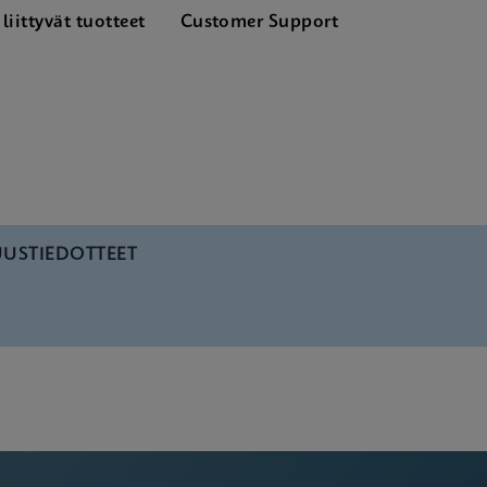
liittyvät tuotteet
Customer Support
UUSTIEDOTTEET
 SDS Global (Multi)
 ADF Software
 SDS CE-IVD (English)
 Manual (ADF Import Instructions)