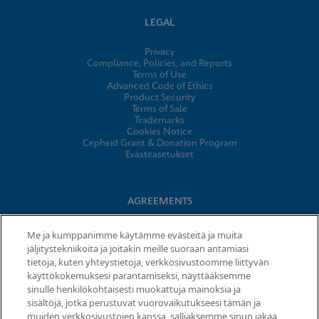
LEGAL
Privacy
Compliance, Policies, and Reports
Terms of Use
Advanced Code of Ethics
Product Security
Terms of Sale
Trademarks
Cookies Notice
Cepheid Grant & Donation Program
Evästeasetukset
AGREEMENTS
Data Processing Agreement
Me ja kumppanimme käytämme evästeitä ja muita
Partner Communities
jäljitystekniikoita ja joitakin meille suoraan antamiasi
Information Security Terms and Conditions
tietoja, kuten yhteystietoja, verkkosivustoomme liittyvän
käyttökokemuksesi parantamiseksi, näyttääksemme
sinulle henkilökohtaisesti muokattuja mainoksia ja
© 2026 Cepheid. Cepheid®, the Cepheid logo, GeneXpert®,
sisältöjä, jotka perustuvat vuorovaikutukseesi tämän ja
Xpert®, and I-CORE® are trademarks of Cepheid, registered in
muiden verkkosivustojen kanssa, salliaksemme sinun jakaa