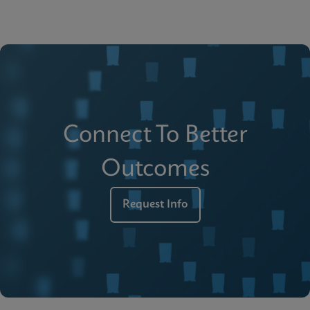
Connect To Better
Outcomes
Request Info