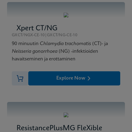
Xpert Xpress GBS Reference Sheet CE-IVD (English)
MSDS/SDS
(Reference Sheet)
Xpert Xpress GBS SDS Global (Multi)
ENG
ENG
Xpert CT/NG
GXCT/NGX-CE-10|GXCT/NG-CE-10
90 minuutin
Chlamydia trachomatis
(CT)- ja
Neisseria gonorrhoea
(NG) ‑infektioiden
havaitseminen ja erottaminen
Explore Now
ResistancePlusMG FleXible