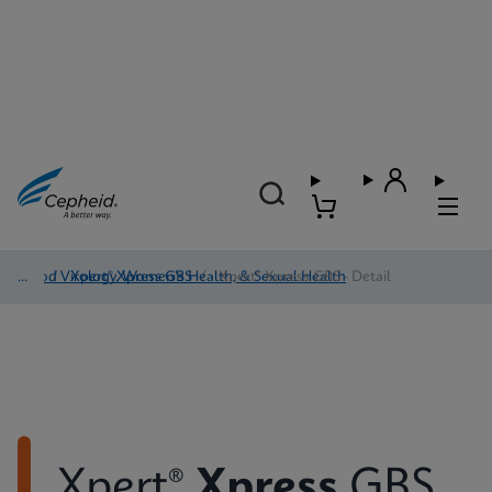
Blood Virology, Women's Health, & Sexual Health
/
Xpert® Xpress GBS
/
Xpert® Xpress GBS - Detail
Xpert®
Xpress
GBS