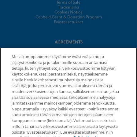
Terms of Sale
Trademarks
Cookies Notice
Cepheid Grant & Donation Program
Evästeasetukset
AGREEMENTS
Data Processing Agreement
Me ja kumppanimme käytämme evästeitä ja muita
Partner Communities
jäljitystekniikoita ja joitakin meille suoraan antamiasi
Information Security Terms and Conditions
tietoja, kuten yhteystietoja, verkkosivustoomme liittyvän
käyttökokemuksesi parantamiseksi, näyttääksemme
sinulle henkilökohtaisesti muokattuja mainoksia ja
sisältöjä, jotka perustuvat vuorovaikutukseesi tämän ja
© 2026 Cepheid. Cepheid®, the Cepheid logo, GeneXpert®,
muiden verkkosivustojen kanssa, salliaksemme sinun jakaa
Xpert®, and I-CORE® are trademarks of Cepheid, registered in
sisältöä sosiaalisessa mediassa, tehdäksemme analyysejä
the U.S. and other countries.
ja mitataksemme mainoskampanjoidemme tehokkuutta.
Napauttamalla "Hyväksy kaikki evästeet" -painiketta annat
Request Info
suostumuksesi tähän ja mainittujen tietojen jakamiseen
kumppaneillemme (linkki on alla). Voit muuttaa asetuksia
milloin tahansa verkkosivustomme alareunasta löytyvästä
osiosta "Evästeasetukset". Lue evästeselosteemme, niin