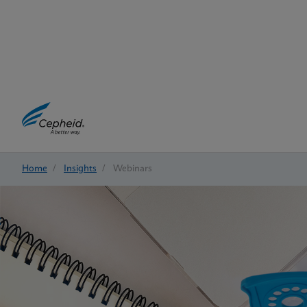
Home
/
Insights
/
Webinars