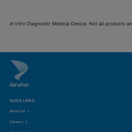
Näytä tietosuojakäytäntö
Huomio:
Toiminnallisten evästeiden käyttöönotto päivittää
nämä asetukset kaikille evästeille
Valmi
Näytä & päivitä evästeasetukset
Näytä tietosuojakäytäntö
In Vitro
Diagnostic Medical Device. Not all products and 
Ota toiminnalliset evästeet käy
QUICK LINKS
About Us
Careers