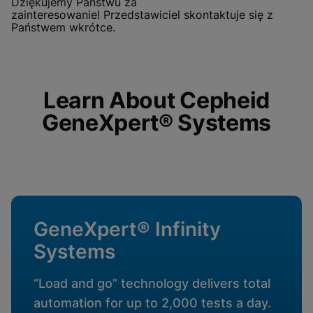
Dziękujemy Państwu za
käyttöönottoa
Näytä & päivitä evästeasetukset
zainteresowanie! Przedstawiciel skontaktuje się z
Näytä tietosuojakäytäntö
Państwem wkrótce.
Huomio:
Toiminnallisten evästeiden
käyttöönotto päivittää nämä asetukset
kaikille evästeille
Valmis
Näytä & päivitä evästeasetukset
Näytä tietosuojakäytäntö
Learn About Cepheid
Ota toiminnalliset evästeet käyttöön
GeneXpert® Systems
GeneXpert® Infinity
Systems
“Load and go” technology delivers total
automation for up to 2,000 tests a day.