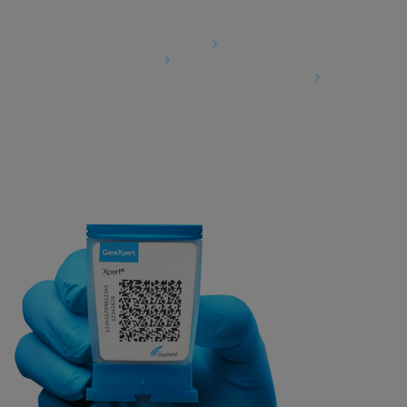
Agreements
Data Processing Agreement
Partner Communities
Information Security Terms and Conditions