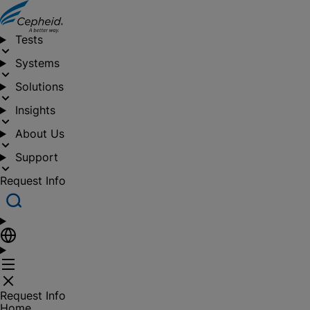
Tests
Systems
Solutions
Insights
About Us
Support
Request Info
Request Info
Home