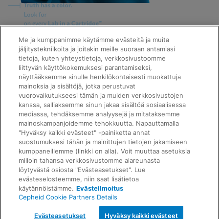
Quick Links
Me ja kumppanimme käytämme evästeitä ja muita
About Us
jäljitystekniikoita ja joitakin meille suoraan antamiasi
Careers
tietoja, kuten yhteystietoja, verkkosivustoomme
Contact Us
liittyvän käyttökokemuksesi parantamiseksi,
Package Inserts
näyttääksemme sinulle henkilökohtaisesti muokattuja
Legal
mainoksia ja sisältöjä, jotka perustuvat
Privacy
Compliance, Policies, and Reports
vuorovaikutukseesi tämän ja muiden verkkosivustojen
Request Info
Terms of Use
kanssa, salliaksemme sinun jakaa sisältöä sosiaalisessa
Advanced Code of Ethics
mediassa, tehdäksemme analyysejä ja mitataksemme
Product Security
mainoskampanjoidemme tehokkuutta. Napauttamalla
Terms of Sale
"Hyväksy kaikki evästeet" -painiketta annat
Trademarks
suostumuksesi tähän ja mainittujen tietojen jakamiseen
Cookies Notice
kumppaneillemme (linkki on alla). Voit muuttaa asetuksia
Feedback
Cepheid Grant & Donation Program
milloin tahansa verkkosivustomme alareunasta
Evästeasetukset
löytyvästä osiosta "Evästeasetukset". Lue
Agreements
evästeselosteemme, niin saat lisätietoa
Data Processing Agreement
käytännöistämme.
Evästeilmoitus
Partner Communities
Cepheid Cookie Partners Details
Information Security Terms and Conditions
© 2026 Cepheid. Cepheid®, the Cepheid logo,
Evästeasetukset
Hyväksy kaikki evästeet