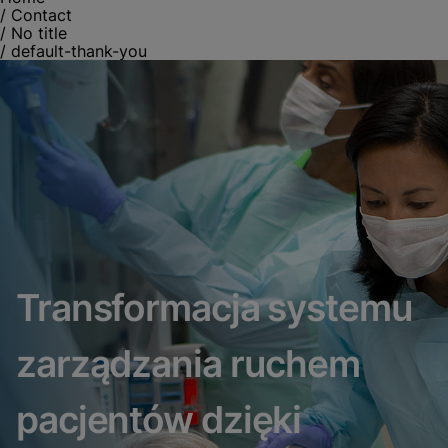
/
Contact
/
No title
/
default-thank-you
Transformacja systemu
zarządzania ruchem
pacjentów dzięki