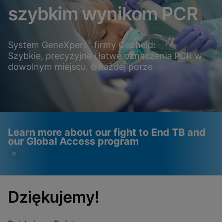
szybkim wynikom PCR
®
System GeneXpert
firmy Cepheid:
Szybkie, precyzyjne i łatwe oznaczenia PCR w
dowolnym miejscu, o każdej porze
Learn more about our fight to End TB and
our Global Access program
Dziękujemy!
Videot edellyttävät
Toiminnalliset evästeet
toiminnallisten evästeiden
käytössä