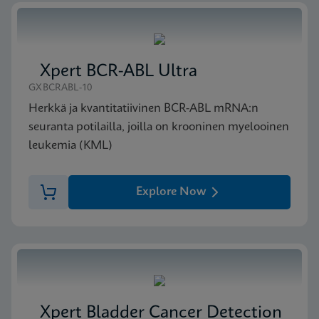
ENG
MSDS/SDS
Xpert BCR-ABL Ultra
Xpert Bladder Cancer Monitor SDS Global (Multi)
ENG
GXBCRABL-10
Herkkä ja kvantitatiivinen BCR-ABL mRNA:n
seuranta potilailla, joilla on krooninen myelooinen
leukemia (KML)
Explore Now
Xpert Bladder Cancer Detection