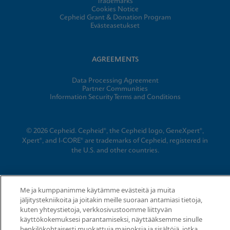
Trademarks
Cookies Notice
Cepheid Grant & Donation Program
Evästeasetukset
AGREEMENTS
Data Processing Agreement
Partner Communities
Information Security Terms and Conditions
© 2026 Cepheid. Cepheid®, the Cepheid logo, GeneXpert®,
Xpert®, and I-CORE® are trademarks of Cepheid, registered in
the U.S. and other countries.
Me ja kumppanimme käytämme evästeitä ja muita
jäljitystekniikoita ja joitakin meille suoraan antamiasi tietoja,
kuten yhteystietoja, verkkosivustoomme liittyvän
käyttökokemuksesi parantamiseksi, näyttääksemme sinulle
henkilökohtaisesti muokattuja mainoksia ja sisältöjä, jotka