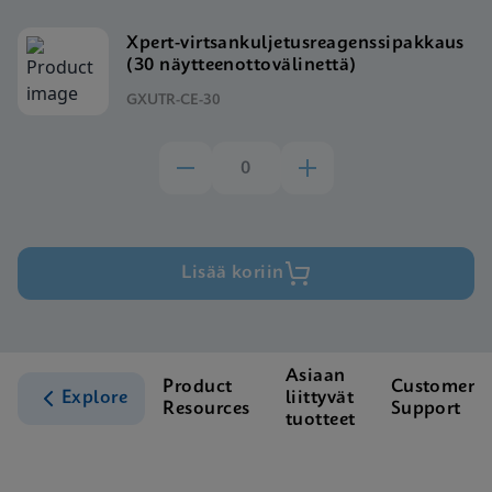
Xpert-virtsankuljetusreagenssipakkaus
(30 näytteenottovälinettä)
GXUTR-CE-30
Lisää koriin
Asiaan
Product
Customer
Explore
liittyvät
Resources
Support
tuotteet