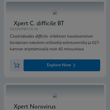
MSDS/SDS
Xpert MRSA NxG SDS CE-IVD (English)
ENG
Xpert C. difficile BT
GXCDIFFBT-CE-10
Clostridioides difficile
-infektion havaitseminen
binäärisen toksiinin erillisellä esiintuonnilla ja 027-
kannan eriyttämisellä noin 45 minuutissa
Explore Now
Xpert Norovirus