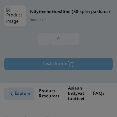
Näytteenottoväline (50 kpl:n pakkaus)
900-0370
Lisää koriin
Asiaan
Product
C
Explore
liittyvät
FAQs
Resources
S
tuotteet