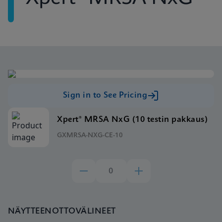
Sign in to See Pricing
Xpert® MRSA NxG (10 testin pakkaus)
GXMRSA-NXG-CE-10
NÄYTTEENOTTOVÄLINEET