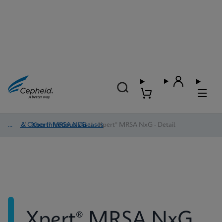
HAI & Other Infectious Diseases
/
Xpert® MRSA NxG
/
Xpert® MRSA NxG - Detail
Xpert® MRSA NxG