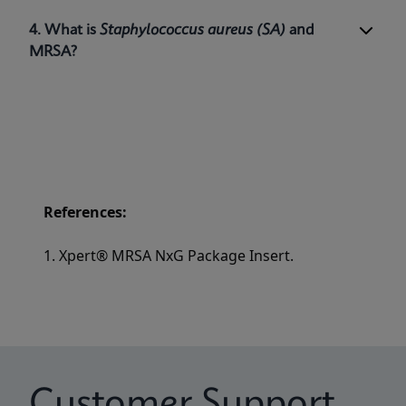
1
patients at risk for nasal colonization.
4. What is
Staphylococcus aureus
(SA)
and
MRSA?
References:
1. Xpert® MRSA NxG Package Insert.
Customer Support