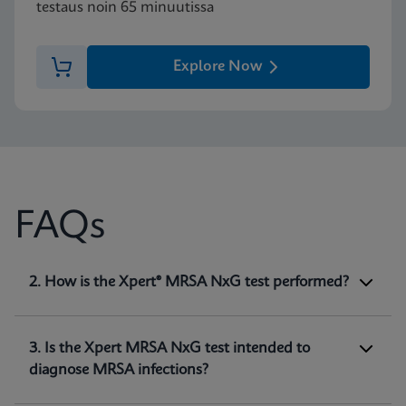
testaus noin 65 minuutissa
Explore Now
FAQs
1. What is Xpert® MRSA NxG test intended
2. How is the Xpert® MRSA NxG test performed?
for?
Xpert MRSA NxG is a qualitative
in vitro
diagnostic test intended for the detection of
3. Is the Xpert MRSA NxG test intended to
methicillin-resistant
Staphylococcus aureus
diagnose MRSA infections?
(MRSA) DNA directly from nasal swabs in