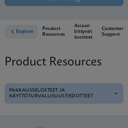
Asiaan
Product
Customer
Explore
liittyvät
Resources
Support
tuotteet
Product Resources
PAKKAUSSELOSTEET JA
KÄYTTÖTURVALLISUUSTIEDOTTEET
MSDS/SDS
Xpert BCR-ABL Ultra P190 SDS Global (Multi)
ENG