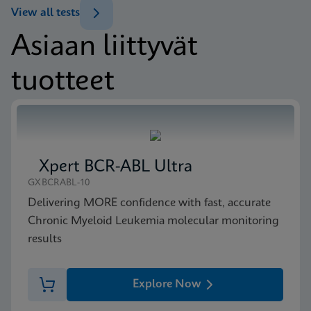
View all tests
Asiaan liittyvät
MSDS/SDS
Xpert BCR-ABL Ultra P190 SDS CE-IVD (Finnish)
tuotteet
FIN
MSDS/SDS
Xpert BCR-ABL Ultra P190 SDS CE-IVD (English)
ENG
Xpert BCR-ABL Ultra
GXBCRABL-10
Delivering MORE confidence with fast, accurate
Chronic Myeloid Leukemia molecular monitoring
results
Explore Now