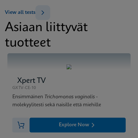
ENG
Datasheet
View all tests
Xpert CT/NG Reference Sheet Global (English)
ENG
Asiaan liittyvät
tuotteet
Xpert TV
GXTV-CE-10
Ensimmäinen
Trichomonas vaginalis
-
molekyylitesti sekä naisille että miehille
Explore Now