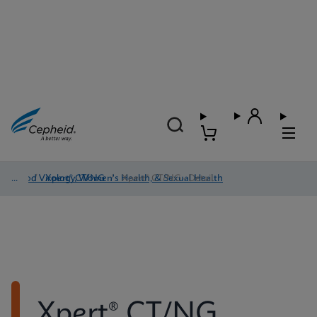
Blood Virology, Women's Health, & Sexual Health
/
Xpert® CT/NG
/
Xpert® CT/NG - Detail
Xpert® CT/NG