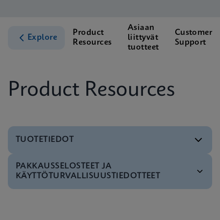
Asiaan
Product
Customer
Explore
liittyvät
Resources
Support
tuotteet
Product Resources
TUOTETIEDOT
PAKKAUSSELOSTEET JA
Testivalikko
KÄYTTÖTURVALLISUUSTIEDOTTEET
Xpert CT/NG Tests Menu CE-IVD (English)
ENG
MSDS/SDS
Xpert CT/NG SDS Global (Multi)