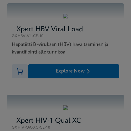
MSDS/SDS
Xpert HCV VL Fingerstick SDS Global (Multi)
ENG
Xpert HBV Viral Load
GXHBV-VL-CE-10
Hepatiitti B -viruksen (HBV) havaitseminen ja
kvantifiointi alle tunnissa
Explore Now
Xpert HIV-1 Qual XC
GXHIV-QA-XC-CE-10