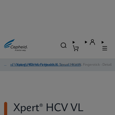
Blood Virology, Women's Health, & Sexual Health
/
Xpert® HCV VL Fingerstick
/
Xpert® HCV VL Fingerstick - Detail
Xpert® HCV VL