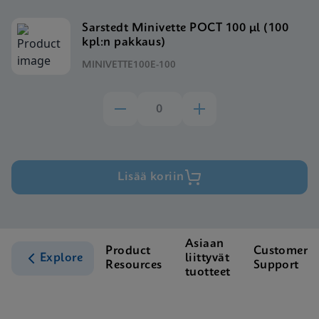
Sarstedt Minivette POCT 100 μl (100
kpl:n pakkaus)
MINIVETTE100E-100
Lisää koriin
Asiaan
Product
Customer
Explore
liittyvät
Resources
Support
tuotteet