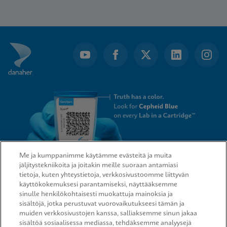
Item
1
of
19
Me ja kumppanimme käytämme evästeitä ja muita
jäljitystekniikoita ja joitakin meille suoraan antamiasi
tietoja, kuten yhteystietoja, verkkosivustoomme liittyvän
QUICK LINKS
käyttökokemuksesi parantamiseksi, näyttääksemme
sinulle henkilökohtaisesti muokattuja mainoksia ja
sisältöjä, jotka perustuvat vuorovaikutukseesi tämän ja
muiden verkkosivustojen kanssa, salliaksemme sinun jakaa
sisältöä sosiaalisessa mediassa, tehdäksemme analyysejä