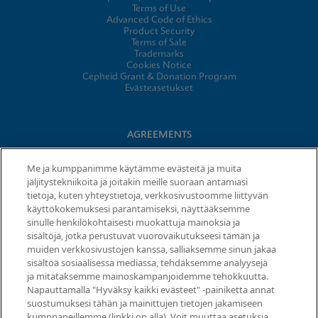
Terms of Use
Advanced Code of Ethics
Product Security
Terms of Sale
Trademarks
Cookies Notice
Cepheid Grant & Donation Program
Evästeasetukset
AGREEMENTS
Data Processing Agreement
Me ja kumppanimme käytämme evästeitä ja muita
Partner Communities
jäljitystekniikoita ja joitakin meille suoraan antamiasi
Information Security Terms and Conditions
tietoja, kuten yhteystietoja, verkkosivustoomme liittyvän
käyttökokemuksesi parantamiseksi, näyttääksemme
sinulle henkilökohtaisesti muokattuja mainoksia ja
sisältöjä, jotka perustuvat vuorovaikutukseesi tämän ja
© 2026 Cepheid. Cepheid®, the Cepheid logo, GeneXpert®,
muiden verkkosivustojen kanssa, salliaksemme sinun jakaa
Xpert®, and I-CORE® are trademarks of Cepheid, registered in
sisältöä sosiaalisessa mediassa, tehdäksemme analyysejä
the U.S. and other countries.
ja mitataksemme mainoskampanjoidemme tehokkuutta.
Napauttamalla "Hyväksy kaikki evästeet" -painiketta annat
Request Info
suostumuksesi tähän ja mainittujen tietojen jakamiseen
kumppaneillemme (linkki on alla). Voit muuttaa asetuksia