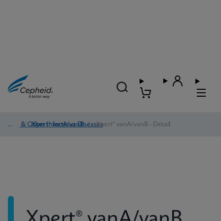
HAI & Other Infectious Diseases
/
Xpert® vanA/vanB
/
Xpert® vanA/vanB - Detail
Xpert® vanA/vanB