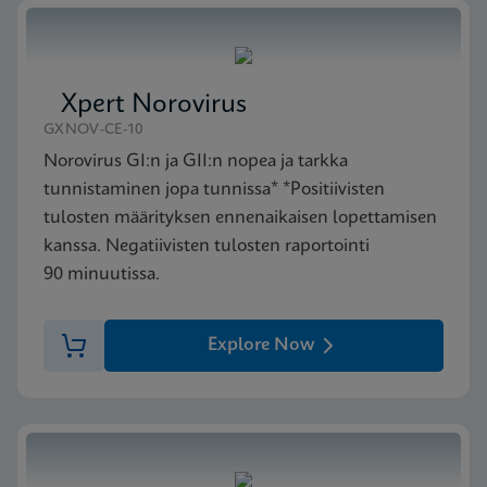
MSDS/SDS
Xpert vanA/vanB SDS CE-IVD (Finnish)
FIN
Xpert Norovirus
GXNOV-CE-10
Norovirus GI:n ja GII:n nopea ja tarkka
tunnistaminen jopa tunnissa* *Positiivisten
tulosten määrityksen ennenaikaisen lopettamisen
kanssa. Negatiivisten tulosten raportointi
90 minuutissa.
Explore Now