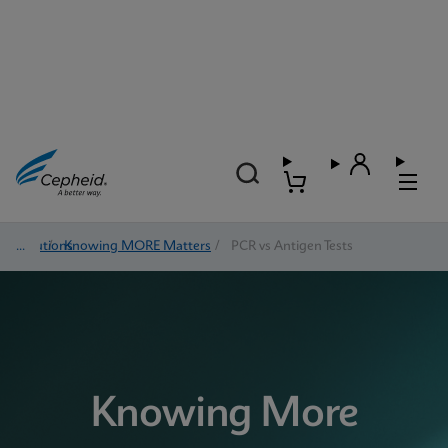
Solutions
/
Knowing MORE Matters
/
PCR vs Antigen Tests
Knowing More