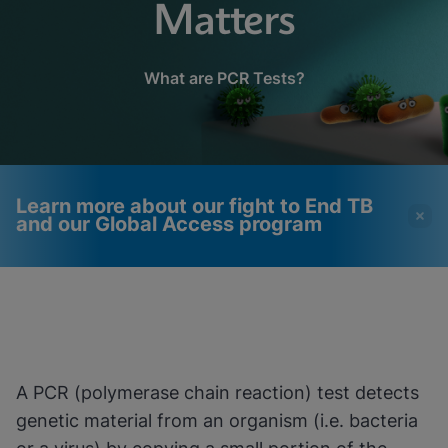
Matters
What are PCR Tests?
Learn more about our fight to End TB
and our Global Access program
Videot edellyttävät
Toiminnalliset evästeet
toiminnallisten evästeiden
käytössä
käyttöönottoa
Näytä & päivitä evästeasetukset
Näytä tietosuojakäytäntö
Huomio:
Toiminnallisten evästeiden
A PCR (polymerase chain reaction) test detects
käyttöönotto päivittää nämä asetukset
kaikille evästeille
Valmis
genetic material from an organism (i.e. bacteria
Näytä & päivitä evästeasetukset
Näytä tietosuojakäytäntö