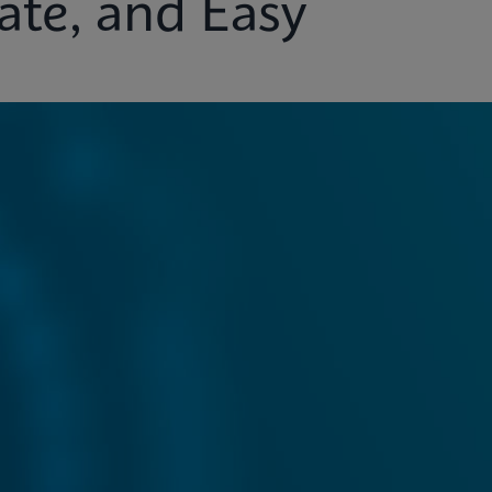
ate, and Easy
ights
Customer Support