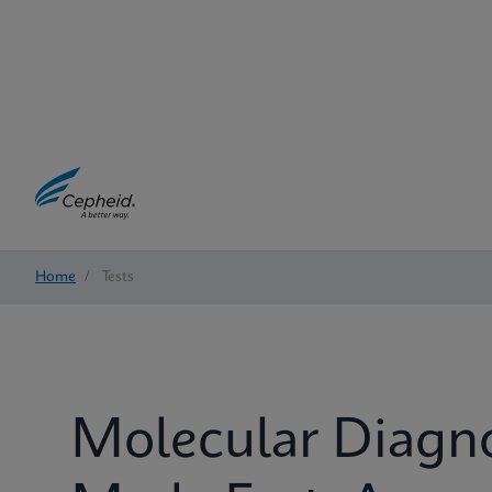
Home
/
Tests
Molecular Diagn