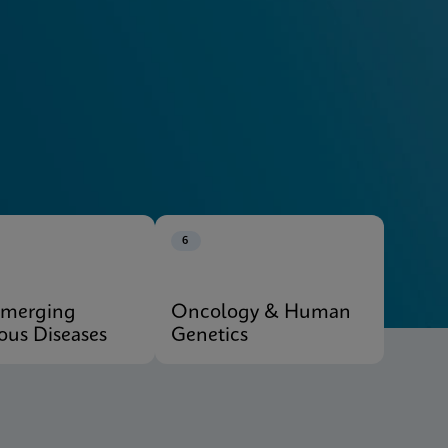
Explore Our Systems
6
Emerging
Oncology & Human
ious Diseases
Genetics