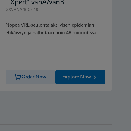
Xpert® vanA/vanB
GXVANA/B-CE-10
Nopea VRE-seulonta aktiivisen epidemian
ehkäisyyn ja hallintaan noin 48 minuutissa
Order Now
Explore Now