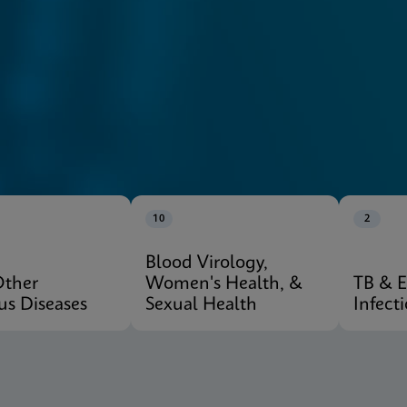
10
2
Blood Virology,
Other
Women's Health, &
TB & 
ous Diseases
Sexual Health
Infect