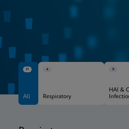
CE-IVD
Xpert® Menu
31
4
9
HAI & 
All
Respiratory
Infecti