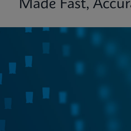
Made Fast, Accur
Test Menu
Systems
Connectivity
Ins