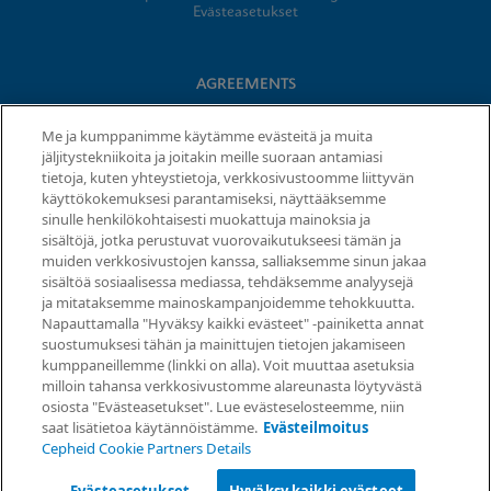
Evästeasetukset
AGREEMENTS
Data Processing Agreement
Me ja kumppanimme käytämme evästeitä ja muita
Partner Communities
jäljitystekniikoita ja joitakin meille suoraan antamiasi
Information Security Terms and Conditions
tietoja, kuten yhteystietoja, verkkosivustoomme liittyvän
käyttökokemuksesi parantamiseksi, näyttääksemme
sinulle henkilökohtaisesti muokattuja mainoksia ja
sisältöjä, jotka perustuvat vuorovaikutukseesi tämän ja
© 2026 Cepheid. Cepheid®, the Cepheid logo, GeneXpert®,
muiden verkkosivustojen kanssa, salliaksemme sinun jakaa
Xpert®, and I-CORE® are trademarks of Cepheid, registered in
sisältöä sosiaalisessa mediassa, tehdäksemme analyysejä
the U.S. and other countries.
ja mitataksemme mainoskampanjoidemme tehokkuutta.
Napauttamalla "Hyväksy kaikki evästeet" -painiketta annat
Request Info
suostumuksesi tähän ja mainittujen tietojen jakamiseen
kumppaneillemme (linkki on alla). Voit muuttaa asetuksia
milloin tahansa verkkosivustomme alareunasta löytyvästä
osiosta "Evästeasetukset". Lue evästeselosteemme, niin
saat lisätietoa käytännöistämme.
Evästeilmoitus
Cepheid Cookie Partners Details