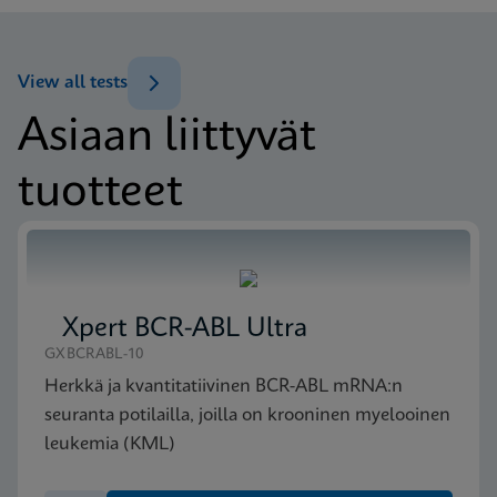
Tuoteseloste
Xpert NPM1 Mutation IFU CE-IVD (English)
(GeneXpert or Inifinity Sysytem)
View all tests
ENG
Asiaan liittyvät
MSDS/SDS
tuotteet
Xpert NPM1 Mutation SDS Global (Multi)
ENG
MSDS/SDS
Xpert BCR-ABL Ultra
Xpert NPM1 Mutation SDS CE-IVD (Finnish)
FIN
GXBCRABL-10
Herkkä ja kvantitatiivinen BCR-ABL mRNA:n
seuranta potilailla, joilla on krooninen myelooinen
MSDS/SDS
leukemia (KML)
Xpert NPM1 Mutation SDS CE-IVD (English)
ENG