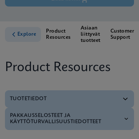
Asiaan
Product
Customer
Explore
liittyvät
Resources
Support
tuotteet
Product Resources
TUOTETIEDOT
PAKKAUSSELOSTEET JA
Testivalikko
KÄYTTÖTURVALLISUUSTIEDOTTEET
Test Menu CE-IVD (English) (GeneXpert System)
ENG