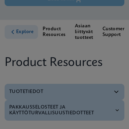
Asiaan
Product
Customer
Explore
liittyvät
Resources
Support
tuotteet
Product Resources
TUOTETIEDOT
PAKKAUSSELOSTEET JA
Testivalikko
KÄYTTÖTURVALLISUUSTIEDOTTEET
Xpert HIV-1 Qual XC Tests Menu CE-IVD (English)
(GeneXpert System)