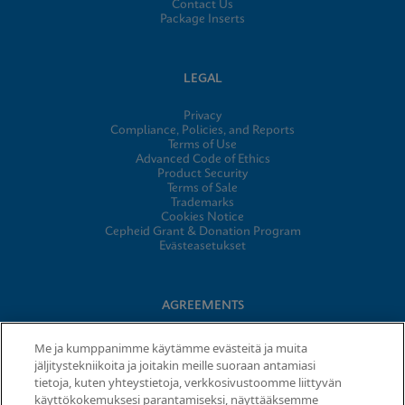
Contact Us
Package Inserts
LEGAL
Privacy
Compliance, Policies, and Reports
Terms of Use
Advanced Code of Ethics
Product Security
Terms of Sale
Trademarks
Cookies Notice
Cepheid Grant & Donation Program
Evästeasetukset
AGREEMENTS
Data Processing Agreement
Me ja kumppanimme käytämme evästeitä ja muita
Partner Communities
jäljitystekniikoita ja joitakin meille suoraan antamiasi
Information Security Terms and Conditions
tietoja, kuten yhteystietoja, verkkosivustoomme liittyvän
käyttökokemuksesi parantamiseksi, näyttääksemme