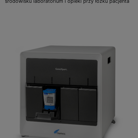
środowisku laboratorium i opieki przy łóżku pacjenta