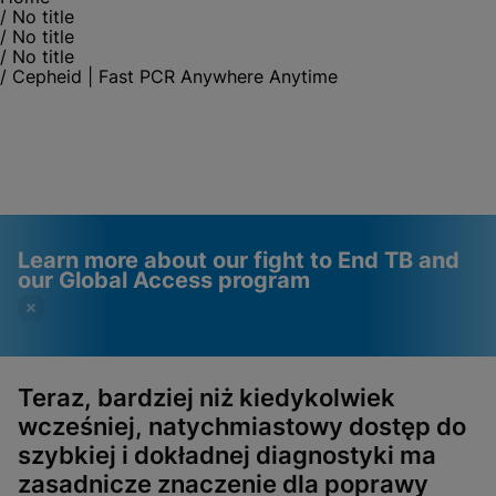
/
No title
/
No title
/
No title
/
Cepheid | Fast PCR Anywhere Anytime
Learn more about our fight to End TB and
our Global Access program
Teraz, bardziej niż kiedykolwiek
wcześniej, natychmiastowy dostęp do
Videos require that
Functional Cookies
szybkiej i dokładnej diagnostyki ma
Functional Cookies be
Enabled
zasadnicze znaczenie dla poprawy
enabled
View & Update your Cookie Settings