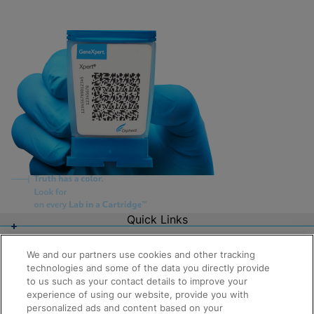
Quick Links
About Us
Careers
We and our partners use cookies and other tracking
Contact Us
technologies and some of the data you directly provide
Package Inserts
to us such as your contact details to improve your
Legal
experience of using our website, provide you with
Privacy
personalized ads and content based on your
Compliance, Policies, and Reports