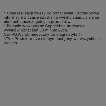
* Czas realizacji zależy od oznaczenia. Szczegółowe
informacje o czasie uzyskania wyniku znajdują się na
ulotkach poszczególnych produktów.
^ Badanie wewnętrzne Cepheid na podstawie
wyników oznaczeń 30 minutowych.
CE-IVD.Wyrób medyczny do diagnostyki
In
Vitro
. Produkt może nie być dostępny we wszystkich
krajach.
Quick Links
About Us
Careers
Contact Us
Package Inserts