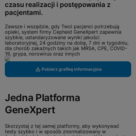
View Privacy Policy
czasu realizacji i postępowania z
Please note:
Enabling Functional
Cookies will update this settings for all
pacjentami.
cookies
Done
View & Update your Cookie Settings
View Privacy Policy
Zawsze i wszędzie, gdy Twoi pacjenci potrzebują
opieki, system firmy Cepheid GeneXpert zapewnia
szybkie, ustandaryzowane wyniki jakości
Enable Functional Cookies
laboratoryjnej, 24 godziny na dobę, 7 dni w tygodniu,
dla chorób zakaźnych takich jak MRSA, CPE, COVID-
19, grypa, norowirus oraz innych
Pobierz grafikę informacyjna
Jedna Platforma
GeneXpert
Skorzystaj z tej samej platformy, aby wykonywać
testy szybko i w sposób znormalizowany w