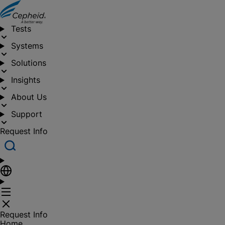
Tests
Systems
Solutions
Insights
About Us
Support
Request Info
Request Info
Home