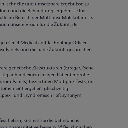
 ein, schnelle und umsetzbare Ergebnisse zu
öffnen und die Behandlungsergebnisse für
olle im Bereich der Multiplex-Molekulartests
auch unsere Vision für die Zukunft der
gen Chief Medical and Technology Officer
lex-Panels und die nahe Zukunft gesprochen.
rere genetische Zielstrukturen (Erreger, Gene
eitig anhand einer einzigen Patientenprobe
drom-Panels) bezeichnen Multiplex-Tests, mit
ptomen einhergehen, gleichzeitig
tiplex“ und „syndromisch“ oft synonym
st liefern, können sie die betriebliche
1,4
sorgungsqualität verbessern.
Bei klinischen