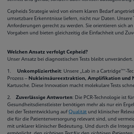
Cepheids Strategie wird von einem klaren Bedarf angetrieb
umsetzbare Erkenntnisse liefern, nicht nur Daten. Unsere 
Anforderungen gerecht zu werden. Sie orientieren sich a
Vorgaben und bieten gleichzeitig die Einfachheit und Zuve
Welchen Ansatz verfolgt Cepheid?
Unser Ansatz bei diagnostischen Tests bleibt unverändert. E
1.
Unkompliziertheit
: Unsere „Lab in a Cartridge™“-T
Prozess –
Nukleinsäureextraktion, Amplifikation und
Kartusche. Diese Innovation macht molekulare Tests schne
2.
Zuverlässige Antworten
: Die PCR-Technologie ist f
Gesundheitsdienstleister benötigen mehr als nur ein Erge
bei der Testentwicklung auf
Qualität
und klinischer Relev
die für die Patientenversorgung relevant sind, und verm
mit unklarer klinischer Bedeutung. Und durch die Integrati
ermöglicht, den
richtigen Test
für den
richtigen Patienten