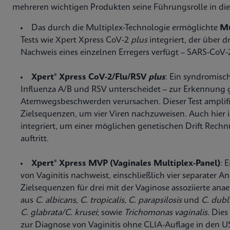
mehreren wichtigen Produkten seine Führungsrolle in dies
Das durch die Multiplex-Technologie ermöglichte
Mu
Tests wie Xpert Xpress CoV-2
plus
integriert, der über 
Nachweis eines einzelnen Erregers verfügt – SARS-CoV-
Xpert® Xpress CoV-2/Flu/RSV
plus
: Ein syndromisc
Influenza A/B und RSV unterscheidet – zur Erkennung gle
Atemwegsbeschwerden verursachen. Dieser Test amplifiz
Zielsequenzen, um vier Viren nachzuweisen. Auch hier i
integriert, um einer möglichen genetischen Drift Rechn
auftritt.
Xpert® Xpress MVP (Vaginales Multiplex-Panel)
: 
von Vaginitis nachweist, einschließlich vier separater A
Zielsequenzen für drei mit der Vaginose assoziierte ana
aus
C. albicans
,
C. tropicalis
,
C. parapsilosis
und
C. dubl
C. glabrata/C. krusei
;
sowie
Trichomonas vaginalis
. Dies
zur Diagnose von Vaginitis ohne CLIA-Auflage in den U