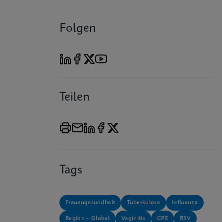
Folgen
Teilen
Tags
Frauengesundheit
Tuberkulose
Influenza
Region – Global
Vaginitis
CPE
RSV