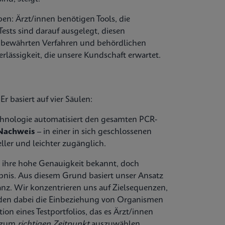
en: Ärzt/innen benötigen Tools, die
Tests sind darauf ausgelegt, diesen
n bewährten Verfahren und behördlichen
rlässigkeit, die unsere Kundschaft erwartet.
r basiert auf vier Säulen:
echnologie automatisiert den gesamten PCR-
 Nachweis
– in einer in sich geschlossenen
ller und leichter zugänglich.
ür ihre hohe Genauigkeit bekannt, doch
bnis. Aus diesem Grund basiert unser Ansatz
anz. Wir konzentrieren uns auf Zielsequenzen,
eiden dabei die Einbeziehung von Organismen
on eines Testportfolios, das es Ärzt/innen
zum
richtigen Zeitpunkt
auszuwählen,