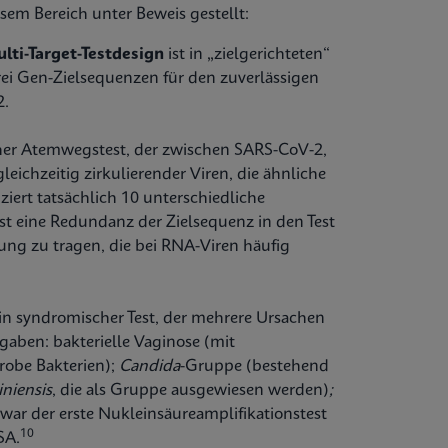
em Bereich unter Beweis gestellt:
lti-Target-Testdesign
ist in „zielgerichteten“
drei Gen-Zielsequenzen für den zuverlässigen
2.
her Atemwegstest, der zwischen SARS-CoV-2,
ichzeitig zirkulierender Viren, die ähnliche
iert tatsächlich 10 unterschiedliche
st eine Redundanz der Zielsequenz in den Test
ung zu tragen, die bei RNA-Viren häufig
Ein syndromischer Test, der mehrere Ursachen
ngaben: bakterielle Vaginose (mit
erobe Bakterien);
Candida
-Gruppe (bestehend
iniensis
, die als Gruppe ausgewiesen werden)
;
 war der erste Nukleinsäureamplifikationstest
10
SA.