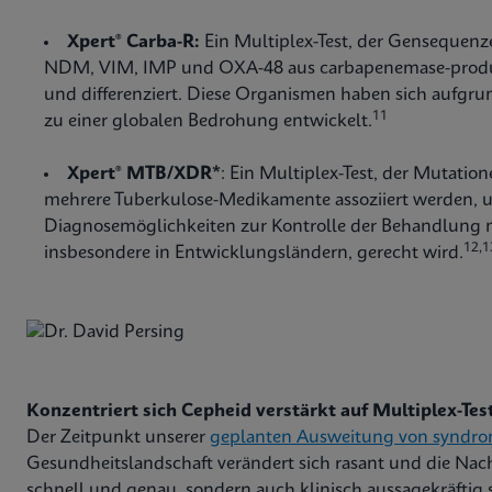
Xpert® Carba-R:
Ein Multiplex-Test, der Gensequen
NDM, VIM, IMP und OXA-48 aus carbapenemase-prod
und differenziert. Diese Organismen haben sich aufgrun
11
zu einer globalen Bedrohung entwickelt.
Xpert® MTB/XDR*
: Ein Multiplex-Test, der Mutatio
mehrere Tuberkulose-Medikamente assoziiert werden, 
Diagnosemöglichkeiten zur Kontrolle der Behandlung 
12,1
insbesondere in Entwicklungsländern, gerecht wird.
Konzentriert sich Cepheid verstärkt auf Multiplex-Tes
Der Zeitpunkt unserer
geplanten Ausweitung von syndro
Gesundheitslandschaft verändert sich rasant und die Nach
schnell und genau, sondern auch klinisch aussagekräftig si