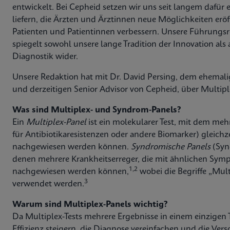
entwickelt. Bei Cepheid setzen wir uns seit langem dafür
liefern, die Ärzten und Ärztinnen neue Möglichkeiten er
Patienten und Patientinnen verbessern. Unsere Führungsr
spiegelt sowohl unsere lange Tradition der Innovation als 
Diagnostik wider.
Unsere Redaktion hat mit Dr. David Persing, dem ehemali
und derzeitigen Senior Advisor von Cepheid, über Multip
Was sind Multiplex- und Syndrom-Panels?
Ein
Multiplex-Panel
ist ein molekularer Test, mit dem meh
für Antibiotikaresistenzen oder andere Biomarker) gleichz
nachgewiesen werden können.
Syndromische Panels
(Syn
denen mehrere Krankheitserreger, die mit ähnlichen Sym
1,2
nachgewiesen werden können,
wobei die Begriffe „Mul
3
verwendet werden.
Warum sind Multiplex-Panels wichtig?
Da Multiplex-Tests mehrere Ergebnisse in einem einzigen Te
Effizienz steigern, die Diagnose vereinfachen und die Ver