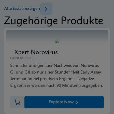
ENG
Test-Menü
Alle tests anzeigen
Tests Menu CE-IVD (English) (GeneXpert System)
Zugehörige Produkte
ENG
SDB
Xpert MRSA/SA BC SDS CE-IVD (German)
DEU
Datenblatt
Xpert MRSA/SA BC Reference Sheet CE-IVD
(English) (GPM Reference Sheet)
Xpert Norovirus
SDB
ENG
Xpert MRSA/SA BC SDS CE-IVD (English)
GXNOV-CE-10
ENG
Schneller und genauer Nachweis von Norovirus
GI und GII ab nur einer Stunde* *Mit Early Assay
Termination bei positivem Ergebnis. Negative
Ergebnisse werden nach 90 Minuten ausgegeben.
Explore Now