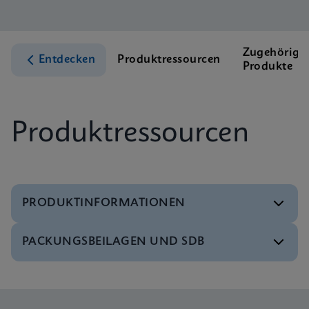
Zugehörige
Entdecken
Produktressourcen
Produkte
Produktressourcen
PRODUKTINFORMATIONEN
PACKUNGSBEILAGEN UND SDB
Test-Menü
Tests Menu CE-IVD (German) (GeneXpert System)
DEU
SDB
Xpert MRSA/SA BC SDS Global (Multi)