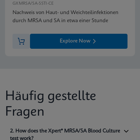
GXMRSA/SA-SSTI-CE
Nachweis von Haut- und Weichteilinfektionen
durch MRSA und SA in etwa einer Stunde
Explore Now
Häufig gestellte
Fragen
1. What is the Xpert® MRSA/SA Blood Culture
2. How does the Xpert® MRSA/SA Blood Culture
test?
test work?