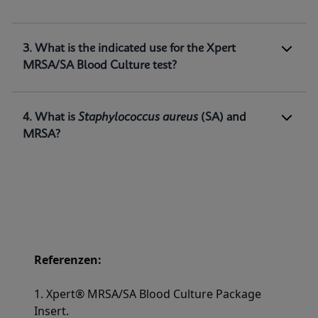
The Xpert® MRSA/SA Blood Culture test,
performed on the GeneXpert® systems, is a
qualitative in vitro diagnostic test intended for
3. What is the indicated use for the Xpert
the detection of
Staphylococcus aureus (SA)
and
MRSA/SA Blood Culture test?
methicillin-resistant
Staphylococcus
aureus
(MRSA) DNA directly from positive blood
1
cultures.
4. What is
Staphylococcus aureus
(SA) and
MRSA?
Referenzen:
1. Xpert® MRSA/SA Blood Culture Package
Insert.