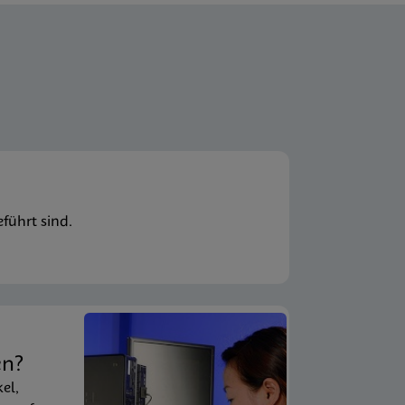
führt sind.
en?
kel,