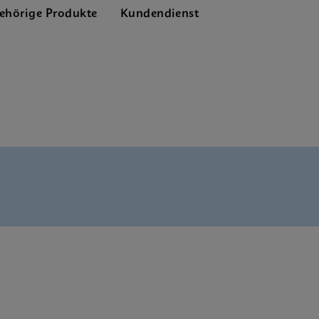
ehörige Produkte
Kundendienst
enu CE-IVD (English)
bal (Multi)
e Sheet Global (English)