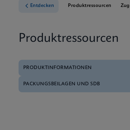
Entdecken
Produktressourcen
Zug
Produktressourcen
PRODUKTINFORMATIONEN
PACKUNGSBEILAGEN UND SDB
Test-Menü
Xpert CT/NG Tests M
SDB
Xpert CT/NG SDS Glo
Datenblatt
Xpert CT/NG Referenc