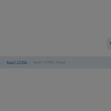
t
/
Xpert® CT/NG
/
Xpert® CT/NG - Detail