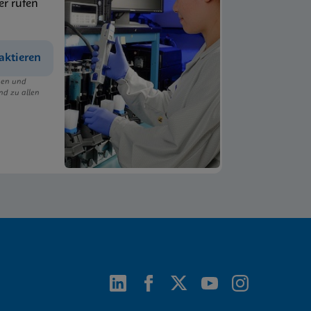
er rufen
aktieren
ngen und
nd zu allen