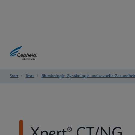
Start
/
Tests
/
Blutvirologie, Gynäkologie und sexuelle Gesundhei
Xpert® CT/NG