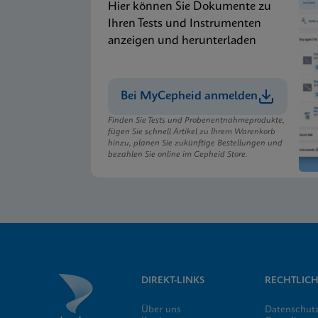
Hier können Sie Dokumente zu
Ihren Tests und Instrumenten
anzeigen und herunterladen
Bei MyCepheid anmelden
Finden Sie Tests und Probenentnahmeprodukte,
fügen Sie schnell Artikel zu Ihrem Warenkorb
hinzu, planen Sie zukünftige Bestellungen und
bezahlen Sie online im Cepheid Store.
DIREKT-LINKS
RECHTLICH
Über uns
Datenschut