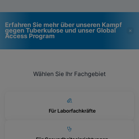
Erfahren Sie mehr über unseren Kampf
gegen Tuberkulose und unser Global
Access Program
Videos erfordern, dass
Funktionale Cookies
funktionale Cookies
aktiviert
Wählen Sie Ihr Fachgebiet
aktiviert sind
Cookie-Einstellungen anzeigen & aktualisieren
Datenschutzrichtlinie anzeigen
Bitte beachten Sie:
Das Aktivieren
funktionaler Cookies aktualisiert diese
Einstellungen für alle Cookies
Fertig
Cookie-Einstellungen anzeigen & aktualisieren
Datenschutzrichtlinie anzeigen
Für Laborfachkräfte
Funktionale Cookies aktivieren