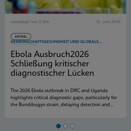
Lesedauer von 5 Min.
12. Juni 2026
ARTIKEL
GEMEINSCHAFTSGESUNDHEIT UND GLOBALE
GESUNDHEIT
Ebola Ausbruch2026
Schließung kritischer
diagnostischer Lücken
The 2026 Ebola outbreak in DRC and Uganda
highlights critical diagnostic gaps, particularly for
the Bundibugyo strain, delaying detection and
response. Explore why decentralized, strain-
inclusive testing is essential for containment and
how Cepheid is responding.