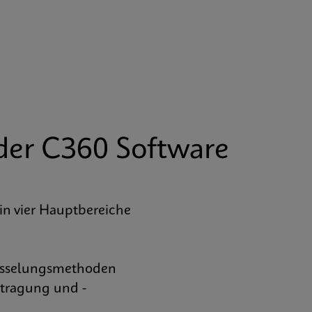
t der C360 Software
 in vier Hauptbereiche
hlüsselungsmethoden
rtragung und -