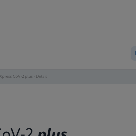
Xpress CoV-2 plus - Detail
oV-2
plus