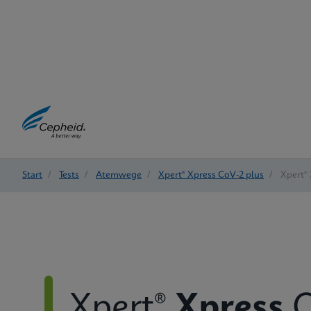
Start
/
Tests
/
Atemwege
/
Xpert® Xpress CoV-2 plus
/
Xpert® 
Xpert®
Xpress
C