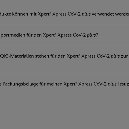
lus IFU US-IVD (English-Canada) (GeneXpert System)
Xpress CoV-2
ukte können mit Xpert® Xpress CoV-2
plus
vom bestehenden Produkt Xpert® Xpres
plus
verwendet werde
s
Test mit mehreren Verbesserungen im Vergleich zum Xpert®
us IFU US-IVD (Australia) (GeneXpert System) (Point of Care
V-2 (RdRP jetzt zusätzlich zu E und N2), um robuster gegen
sportmedien für den Xpert® Xpress CoV-2
plus
?
 nach etwa 30 Minuten
lus IFU US-IVD (English-Australia) (GeneXpert System)
ortmedien, die jetzt auch eNAT® umfassen
(QK)-Materialien stehen für den Xpert® Xpress CoV-2
plus
zur 
lus SDS Global (Multi)
e Packungsbeilage für meinen Xpert® Xpress CoV-2
plus
Test 
plus SDS CE-IVD (German)
lus SDS CE-IVD (English)