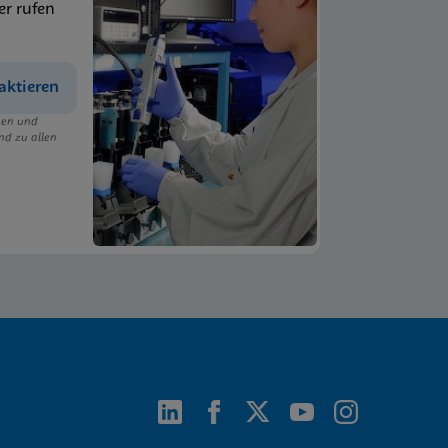
er rufen
aktieren
ngen und
nd zu allen