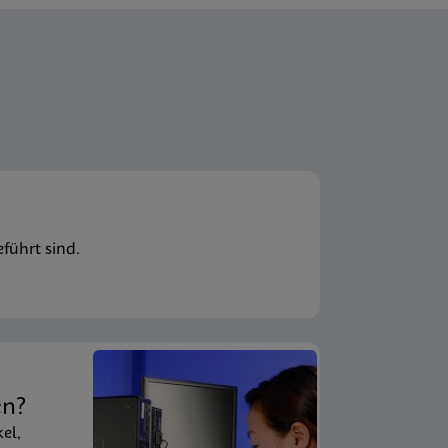
führt sind.
en?
kel,