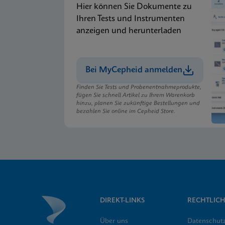
Hier können Sie Dokumente zu
Ihren Tests und Instrumenten
anzeigen und herunterladen
Bei MyCepheid anmelden
Finden Sie Tests und Probenentnahmeprodukte,
fügen Sie schnell Artikel zu Ihrem Warenkorb
hinzu, planen Sie zukünftige Bestellungen und
bezahlen Sie online im Cepheid Store.
DIREKT-LINKS
RECHTLICH
Über uns
Datenschut