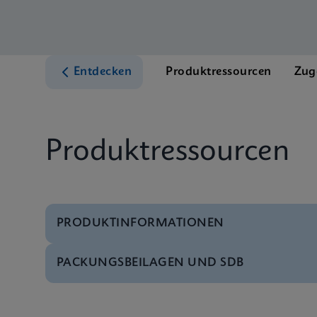
Entdecken
Produktressourcen
Zug
Produktressourcen
PRODUKTINFORMATIONEN
PACKUNGSBEILAGEN UND SDB
Broschüre
Xpert MTB/RIF Ultra 
SDB
Xpert MTB/RIF ULTRA