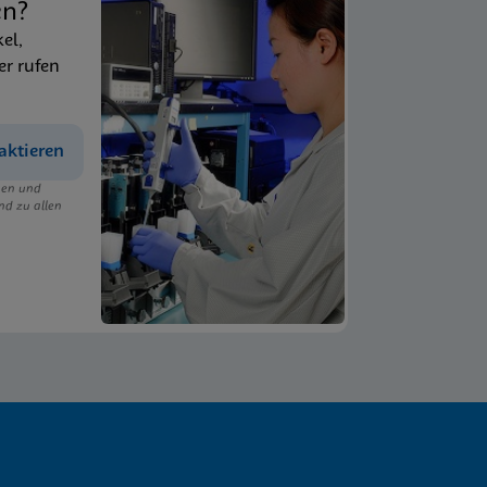
en?
kel,
er rufen
aktieren
ngen und
nd zu allen