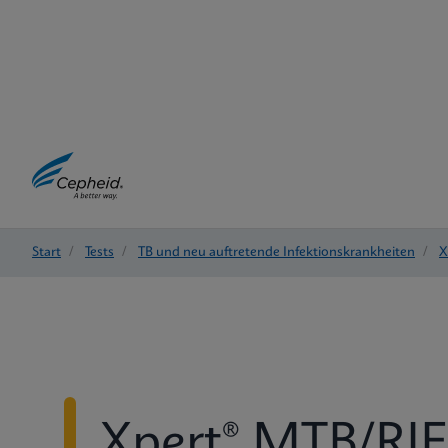
Start
/
Tests
/
TB und neu auftretende Infektionskrankheiten
/
X
Xpert® MTB/RIF