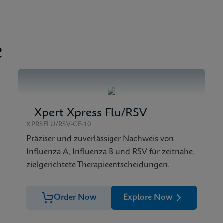
nglish) (GeneXpert System)
 SDS CE-IVD (English)
atasheet CE-IVD (English)
e
A SDS CE-IVD (German)
Xpert Xpress Flu/RSV
XPRSFLU/RSV-CE-10
Präziser und zuverlässiger Nachweis von
Influenza A, Influenza B und RSV für zeitnahe,
zielgerichtete Therapieentscheidungen.
Order Now
Explore Now