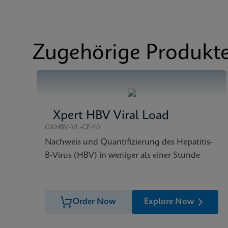
Test-Menü
Test Menu CE-IVD (E
SDB
Xpert MTB/RIF ULTRA
Datenblatt
Xprt MTB/RIF Ultra D
Zugehörige Produkt
SDB
Xpert MTB/RIF ULTR
Xpert HBV Viral Load
GXHBV-VL-CE-10
Nachweis und Quantifizierung des Hepatitis-
B-Virus (HBV) in weniger als einer Stunde
Order Now
Explore Now