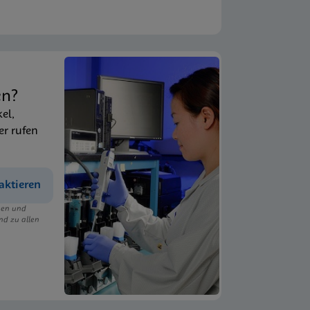
en?
kel,
er rufen
aktieren
ngen und
nd zu allen