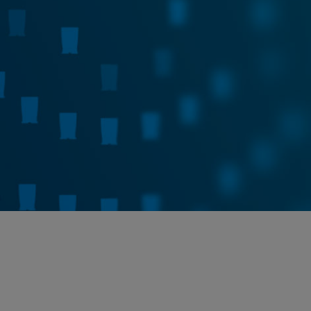
Cepheid C360
Wie Erkenntnisse in die Tat umgesetzt wer
Mehr erfahren