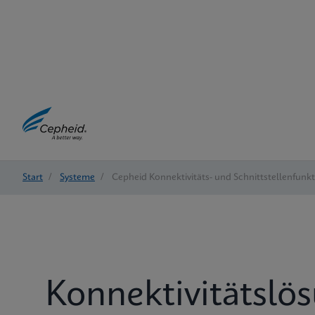
Start
/
Systeme
/
Cepheid Konnektivitäts- und Schnittstellenfunk
Konnektivitätslö