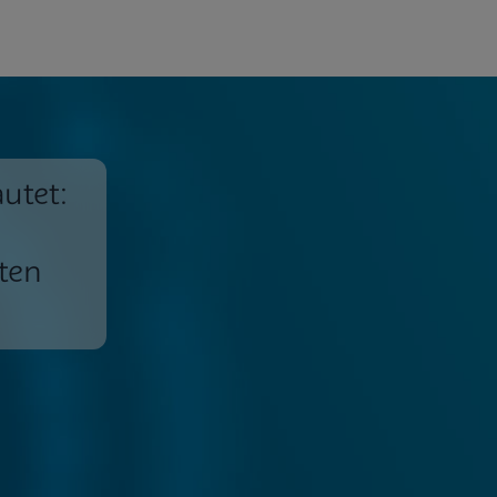
utet:
zten