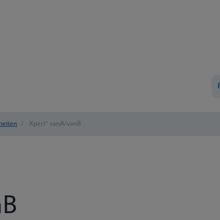
heiten
/
Xpert® vanA/vanB
nB