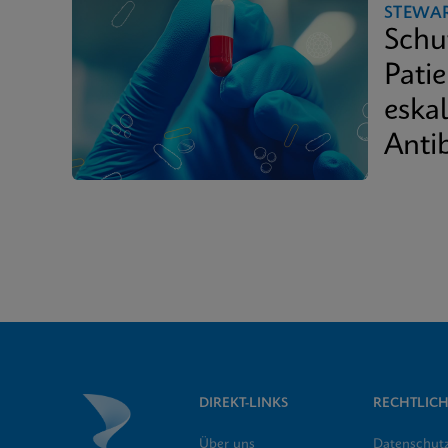
STEWA
Schu
Pati
eska
Antib
DIREKT-LINKS
RECHTLICH
Über uns
Datenschut