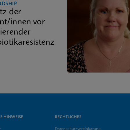
RDSHIP
tz der
ent/innen vor
lierender
iotikaresistenz
E HINWEISE
RECHTLICHES
z
Datenschutzvereinbarung