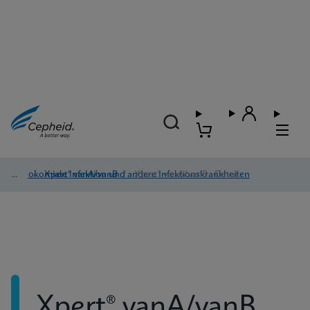
Nosokomiale Infektion und andere Infektionskrankheiten
/
Xpert® vanA/vanB
/
Xpert® vanA/vanB - Detail
Xpert® vanA/vanB