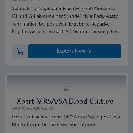
Xpert vanA/vanB SDS CE-IVD (German)
GXNOV-CE-10
DEU
Schneller und genauer Nachweis von Norovirus
GI und GII ab nur einer Stunde* *Mit Early Assay
Termination bei positivem Ergebnis. Negative
Ergebnisse werden nach 90 Minuten ausgegeben.
Explore Now
Xpert MRSA/SA Blood Culture
GXMRSA/SABC-CE-10
Genauer Nachweis von MRSA und SA in positiven
Blutkulturproben in etwa einer Stunde.