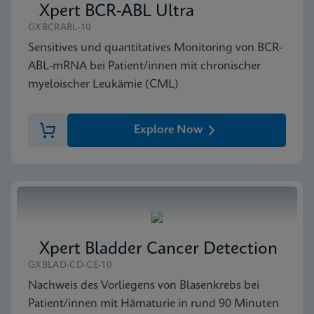
Xpert BCR-ABL Ultra
GXBCRABL-10
SDB
Sensitives und quantitatives Monitoring von BCR-
Xpert Bladder Cancer Monitor SDS Global (Multi)
ABL-mRNA bei Patient/innen mit chronischer
ENG
myeloischer Leukämie (CML)
Explore Now
Xpert Bladder Cancer Detection
GXBLAD-CD-CE-10
Nachweis des Vorliegens von Blasenkrebs bei
Patient/innen mit Hämaturie in rund 90 Minuten