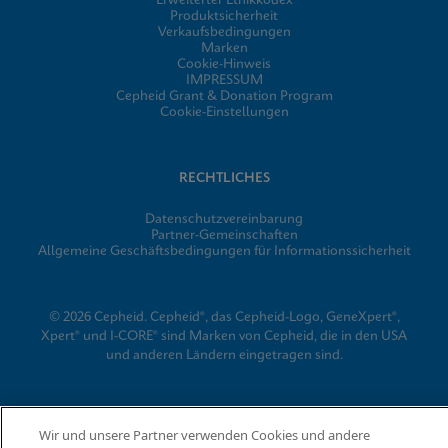
Erweiterter Ethikkodex
Produktsicherheit
Verkaufsbedingungen
Marken
Cookie-Hinweis
IMPRESSUM
Cepheid Grant & Donation Program
Cookie-Einstellungen
RECHTLICHES
Datenschutzvereinbarung
Partner-Gemeinschaften
Allgemeine Geschäftsbedingungen für Informationssicherheit
© 2026 Cepheid. Cepheid®, das Cepheid-Logo, GeneXpert®,
Xpert® und I-CORE® sind Marken von Cepheid, die in den USA
und anderen Ländern eingetragen sind.
Wir und unsere Partner verwenden Cookies und andere