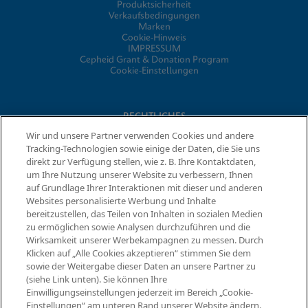
Produktsicherheit
Verkaufsbedingungen
Marken
Cookie-Hinweis
IMPRESSUM
Cepheid Grant & Donation Program
Cookie-Einstellungen
RECHTLICHES
Wir und unsere Partner verwenden Cookies und andere
Datenschutzvereinbarung
Tracking-Technologien sowie einige der Daten, die Sie uns
Partner-Gemeinschaften
direkt zur Verfügung stellen, wie z. B. Ihre Kontaktdaten,
Allgemeine Geschäftsbedingungen für Informationssicherheit
um Ihre Nutzung unserer Website zu verbessern, Ihnen
auf Grundlage Ihrer Interaktionen mit dieser und anderen
Websites personalisierte Werbung und Inhalte
bereitzustellen, das Teilen von Inhalten in sozialen Medien
© 2026 Cepheid. Cepheid®, das Cepheid-Logo, GeneXpert®,
zu ermöglichen sowie Analysen durchzuführen und die
Xpert® und I-CORE® sind Marken von Cepheid, die in den USA
Informationen anfordern
Wirksamkeit unserer Werbekampagnen zu messen. Durch
und anderen Ländern eingetragen sind.
Klicken auf „Alle Cookies akzeptieren“ stimmen Sie dem
sowie der Weitergabe dieser Daten an unsere Partner zu
(siehe Link unten). Sie können Ihre
Einwilligungseinstellungen jederzeit im Bereich „Cookie-
Einstellungen“ am unteren Rand unserer Website ändern.