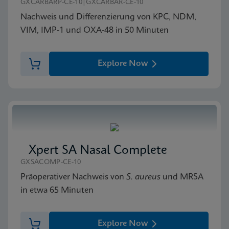
Xpert MRSA/SA SSTI SDS CE-IVD (English)
GXCARBARP-CE-10|GXCARBAR-CE-10
ENG
Nachweis und Differenzierung von KPC, NDM,
VIM, IMP-1 und OXA-48 in 50 Minuten
Explore Now
Xpert SA Nasal Complete
GXSACOMP-CE-10
Präoperativer Nachweis von
S. aureus
und MRSA
in etwa 65 Minuten
Explore Now