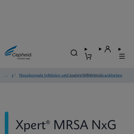
Tests
/
Nosokomiale Infektion und andere Infektionskrankheiten
/
Xpert® MRSA NxG
Xpert® MRSA NxG