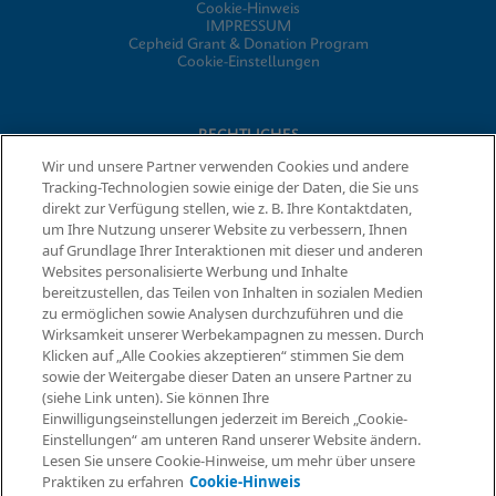
Cookie-Hinweis
IMPRESSUM
Cepheid Grant & Donation Program
Cookie-Einstellungen
RECHTLICHES
Wir und unsere Partner verwenden Cookies und andere
Datenschutzvereinbarung
Tracking-Technologien sowie einige der Daten, die Sie uns
Partner-Gemeinschaften
direkt zur Verfügung stellen, wie z. B. Ihre Kontaktdaten,
Allgemeine Geschäftsbedingungen für Informationssicherheit
um Ihre Nutzung unserer Website zu verbessern, Ihnen
auf Grundlage Ihrer Interaktionen mit dieser und anderen
Websites personalisierte Werbung und Inhalte
© 2026 Cepheid. Cepheid®, das Cepheid-Logo, GeneXpert®,
bereitzustellen, das Teilen von Inhalten in sozialen Medien
Xpert® und I-CORE® sind Marken von Cepheid, die in den USA
zu ermöglichen sowie Analysen durchzuführen und die
Informationen anfordern
und anderen Ländern eingetragen sind.
Wirksamkeit unserer Werbekampagnen zu messen. Durch
Klicken auf „Alle Cookies akzeptieren“ stimmen Sie dem
sowie der Weitergabe dieser Daten an unsere Partner zu
(siehe Link unten). Sie können Ihre
Einwilligungseinstellungen jederzeit im Bereich „Cookie-
Einstellungen“ am unteren Rand unserer Website ändern.
Lesen Sie unsere Cookie-Hinweise, um mehr über unsere
Praktiken zu erfahren
Cookie-Hinweis