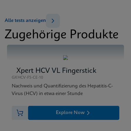
Test-Menü
Test Menu CE-IVD (German) (GeneXpert System)
DEU
SDB
Alle tests anzeigen
Xpert HBV Viral Load SDS CE-IVD (German)
Zugehörige Produkte
DEU
SDB
Xpert HBV Viral Load SDS CE-IVD (English)
ENG
Xpert HCV VL Fingerstick
GXHCV-FS-CE-10
Nachweis und Quantifizierung des Hepatitis-C-
Virus (HCV) in etwa einer Stunde
Explore Now