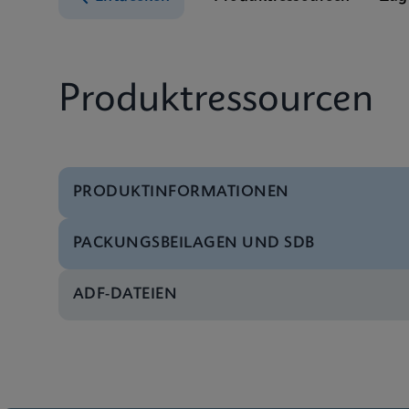
Produktressourcen
PRODUKTINFORMATIONEN
PACKUNGSBEILAGEN UND SDB
Test-Menü
Test Menu CE-IVD (G
ADF-DATEIEN
SDB
Xpert Xpress Strep A
SDB
Xpert Xpress Strep 