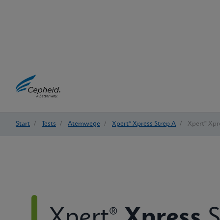
Start
/
Tests
/
Atemwege
/
Xpert® Xpress Strep A
/
Xpert® Xpre
Xpert®
Xpress
S