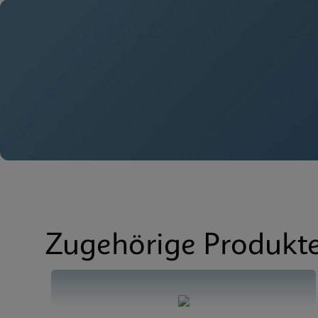
SDB
Xpert Xpress Strep A
Zugehörige Produkt