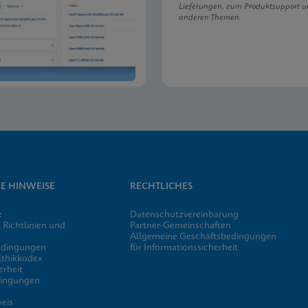
Lieferungen, zum Produktsupport u
anderen Themen.
E HINWEISE
RECHTLICHES
z
Datenschutzvereinbarung
 Richtlinien und
Partner-Gemeinschaften
Allgemeine Geschäftsbedingungen
edingungen
für Informationssicherheit
 Ethikkodex
erheit
dingungen
eis