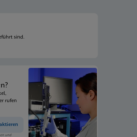
führt sind.
en?
kel,
er rufen
aktieren
ngen und