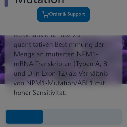
Mutation
Order & Support
Xpert ® NPM1 Mutation ist ein
automatisierter Test zur
quantitativen Bestimmung der
Menge an mutierten NPM1-
mRNA-Transkripten (Typen A, B
und D in Exon 12) als Verhältnis
von NPM1-Mutation/ABL1 mit
Ihr Vorteil
Einblicke
hoher Sensitivität.