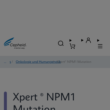
Tests
/
Onkologie und Humangenetik
/
Xpert® NPM1 Mutation
Xpert ® NPM1