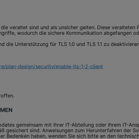
die veraltet sind und als unsicher gelten. Diese veralteten
ngriffe, wodurch die sichere Kommunikation abgefangen od
d die Unterstützung für TLS 1.0 und TLS 1.1 zu deaktivieren
e/plan-design/security/enable-tls-1-2-client
offen.
HMEN
pdates gemeinsam mit Ihrer IT-Abteilung oder Ihrem IT-Ansp
ß gesichert sind. Anweisungen zum Herunterfahren der Sof
er Bedenken haben, wenden Sie sich bitte an den technisc