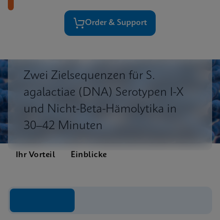
Order & Support
Zwei Zielsequenzen für S.
agalactiae (DNA) Serotypen I-X
und Nicht-Beta-Hämolytika in
30–42 Minuten
Ihr Vorteil
Einblicke