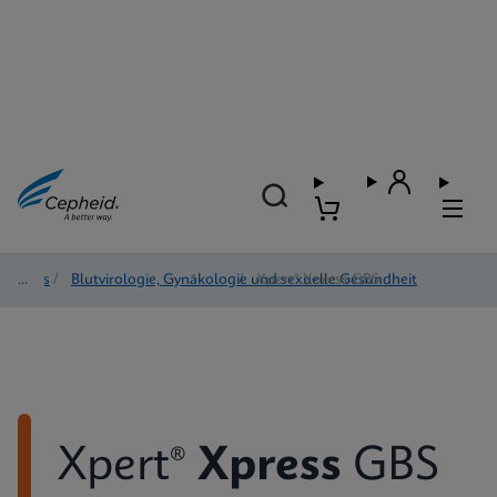
Tests
/
Blutvirologie, Gynäkologie und sexuelle Gesundheit
/
Xpert® Xpress GBS
Xpert®
Xpress
GBS