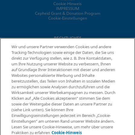
Cookie-Hinweis
IMPRESSUM
Cepheid Grant & Donation Program
Cookie-Einstellungen
RECHTLICHES
Wir und unsere Partner verwenden Cookies und andere
Datenschutzvereinbarung
Tracking-Technologien sowie einige der Daten, die Sie uns
Partner-Gemeinschaften
direkt zur Verfügung stellen, wie z. B. Ihre Kontaktdaten,
Allgemeine Geschäftsbedingungen für Informationssicherheit
um Ihre Nutzung unserer Website zu verbessern, Ihnen
auf Grundlage Ihrer Interaktionen mit dieser und anderen
Websites personalisierte Werbung und Inhalte
© 2026 Cepheid. Cepheid®, das Cepheid-Logo, GeneXpert®,
bereitzustellen, das Teilen von Inhalten in sozialen Medien
Xpert® und I-CORE® sind Marken von Cepheid, die in den USA
zu ermöglichen sowie Analysen durchzuführen und die
Informationen anfordern
und anderen Ländern eingetragen sind.
Wirksamkeit unserer Werbekampagnen zu messen. Durch
Klicken auf „Alle Cookies akzeptieren“ stimmen Sie dem
sowie der Weitergabe dieser Daten an unsere Partner zu
(siehe Link unten). Sie können Ihre
Einwilligungseinstellungen jederzeit im Bereich „Cookie-
Einstellungen“ am unteren Rand unserer Website ändern.
Lesen Sie unsere Cookie-Hinweise, um mehr über unsere
Praktiken zu erfahren
Cookie-Hinweis