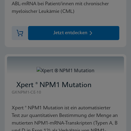
ABL-mRNA bei Patient/innen mit chronischer
myeloischer Leukämie (CML)
Jetzt entdecken
Xpert ® NPM1 Mutation
GXNPM1-CE-10
Xpert ® NPM1 Mutation ist ein automatisierter
Test zur quantitativen Bestimmung der Menge an
mutierten NPM1-mRNA-Transkripten (Typen A, B
und D in Exon 12) als Verhältnis von NPM1-