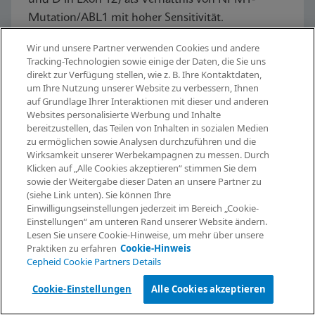
Mutation/ABL1 mit hoher Sensitivität.
Wir und unsere Partner verwenden Cookies und andere
Tracking-Technologien sowie einige der Daten, die Sie uns
Jetzt entdecken
direkt zur Verfügung stellen, wie z. B. Ihre Kontaktdaten,
um Ihre Nutzung unserer Website zu verbessern, Ihnen
auf Grundlage Ihrer Interaktionen mit dieser und anderen
Websites personalisierte Werbung und Inhalte
bereitzustellen, das Teilen von Inhalten in sozialen Medien
zu ermöglichen sowie Analysen durchzuführen und die
Informationen anfordern
Wirksamkeit unserer Werbekampagnen zu messen. Durch
Klicken auf „Alle Cookies akzeptieren“ stimmen Sie dem
sowie der Weitergabe dieser Daten an unsere Partner zu
(siehe Link unten). Sie können Ihre
GeneXpert®
Einwilligungseinstellungen jederzeit im Bereich „Cookie-
Einstellungen“ am unteren Rand unserer Website ändern.
Lesen Sie unsere Cookie-Hinweise, um mehr über unsere
Systemfamilie
Praktiken zu erfahren
Cookie-Hinweis
Cepheid Cookie Partners Details
Cookie-Einstellungen
Alle Cookies akzeptieren
Alle Systeme sind in Konfigurationen mit 4, 16,