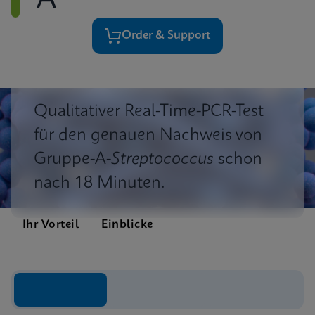
A
Order & Support
Qualitativer Real-Time-PCR-Test
für den genauen Nachweis von
Gruppe-A-
Streptococcus
schon
nach 18 Minuten.
Ihr Vorteil
Einblicke