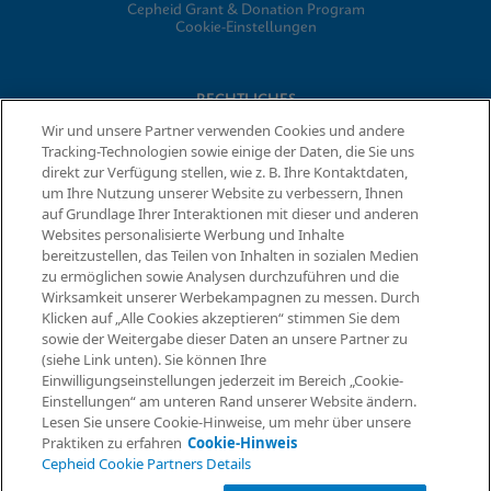
Cepheid Grant & Donation Program
Cookie-Einstellungen
RECHTLICHES
Wir und unsere Partner verwenden Cookies und andere
Datenschutzvereinbarung
Tracking-Technologien sowie einige der Daten, die Sie uns
Partner-Gemeinschaften
direkt zur Verfügung stellen, wie z. B. Ihre Kontaktdaten,
Allgemeine Geschäftsbedingungen für Informationssicherheit
um Ihre Nutzung unserer Website zu verbessern, Ihnen
auf Grundlage Ihrer Interaktionen mit dieser und anderen
Websites personalisierte Werbung und Inhalte
© 2026 Cepheid. Cepheid®, das Cepheid-Logo, GeneXpert®,
bereitzustellen, das Teilen von Inhalten in sozialen Medien
Xpert® und I-CORE® sind Marken von Cepheid, die in den USA
zu ermöglichen sowie Analysen durchzuführen und die
Informationen anfordern
und anderen Ländern eingetragen sind.
Wirksamkeit unserer Werbekampagnen zu messen. Durch
Klicken auf „Alle Cookies akzeptieren“ stimmen Sie dem
sowie der Weitergabe dieser Daten an unsere Partner zu
(siehe Link unten). Sie können Ihre
Einwilligungseinstellungen jederzeit im Bereich „Cookie-
Einstellungen“ am unteren Rand unserer Website ändern.
Lesen Sie unsere Cookie-Hinweise, um mehr über unsere
Praktiken zu erfahren
Cookie-Hinweis
Cepheid Cookie Partners Details