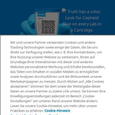
Wir und unsere Partner verwenden Cookies und andere
Tracking-Technologien sowie einige der Daten, die Sie uns
direkt zur Verfügung stellen, wie z. B. Ihre Kontaktdaten, um
Ihre Nutzung unserer Website zu verbessern, Ihnen auf
Grundlage Ihrer Interaktionen mit dieser und anderen
Websites personalisierte Werbung und Inhalte bereitzustellen,
das Teilen von Inhalten in sozialen Medien zu ermöglichen
sowie Analysen durchzuführen und die Wirksamkeit unserer
Werbekampagnen zu messen. Durch Klicken auf „Alle Cookies
akzeptieren“ stimmen Sie dem sowie der Weitergabe dieser
Daten an unsere Partner zu (siehe Link unten). Sie können Ihre
Einwilligungseinstellungen jederzeit im Bereich „Cookie-
Einstellungen“ am unteren Rand unserer Website ändern.
Lesen Sie unsere Cookie-Hinweise, um mehr über unsere
Praktiken zu erfahren
Cookie-Hinweis