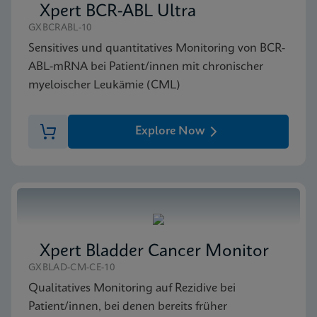
(English)
Xpert BCR-ABL Ultra
ENG
SDB
GXBCRABL-10
Xpert Bladder Cancer Detection SDS CE-IVD
Sensitives und quantitatives Monitoring von BCR-
(English)
ABL-mRNA bei Patient/innen mit chronischer
ENG
myeloischer Leukämie (CML)
Explore Now
Xpert Bladder Cancer Monitor
GXBLAD-CM-CE-10
Qualitatives Monitoring auf Rezidive bei
Patient/innen, bei denen bereits früher