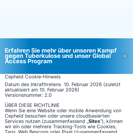
Erfahren Sie mehr über unseren Kampf
gegen Tuberkulose und unser Global
Access Program
Cepheid
Cookie-Hinweis
Datum des Inkrafttretens 10. Februar 2026 (zuletzt
Videos erfordern, dass
Funktionale Cookies aktiviert
aktualisiert am 10. Februar 2026)
funktionale Cookies aktiviert
Cookie-Einstellungen anzeigen & aktualisieren
Versionsnummer: 2
.0
Datenschutzrichtlinie anzeigen
sind
ÜBER DIESE RICHTLINIE
Bitte beachten Sie:
Das Aktivieren funktionaler
Wenn Sie eine Website oder mobile Anwendung von
Fertig
Cookies aktualisiert diese Einstellungen für alle
Cepheid
besuchen oder unsere cloudbasierten
Cookies
Services nutzen (zusammenfassend „
Sites
“), können
Cookie-Einstellungen anzeigen & aktualisieren
wir ein oder mehrere Tracking-Tools wie Cookies,
Datenschutzrichtlinie anzeigen
Tags, Web Beacons oder Pixel (zusammenfassend