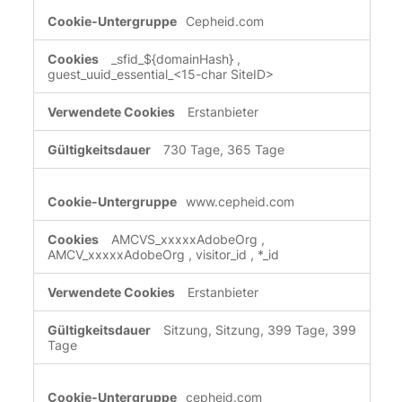
Cepheid.com
_sfid_${domainHash}
,
guest_uuid_essential_<15-char SiteID>
Erstanbieter
730 Tage, 365 Tage
www.cepheid.com
AMCVS_xxxxxAdobeOrg
,
AMCV_xxxxxAdobeOrg
,
visitor_id
,
*_id
Erstanbieter
Sitzung, Sitzung, 399 Tage, 399
Tage
cepheid.com