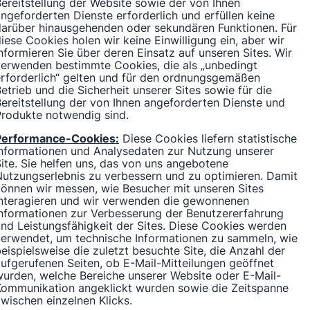
ereitstellung der Website sowie der von Ihnen
ngeforderten Dienste erforderlich und erfüllen keine
darüber hinausgehenden oder sekundären Funktionen. Für
iese Cookies holen wir keine Einwilligung ein, aber wir
nformieren Sie über deren Einsatz auf unseren Sites. Wir
verwenden bestimmte Cookies, die als „unbedingt
rforderlich“ gelten und für den ordnungsgemäßen
etrieb und die Sicherheit unserer Sites sowie für die
ereitstellung der von Ihnen angeforderten Dienste und
Produkte notwendig sind.
Performance-Cookies:
Diese Cookies liefern statistische
Informationen und Analysedaten zur Nutzung unserer
ite. Sie helfen uns, das von uns angebotene
utzungserlebnis zu verbessern und zu optimieren. Damit
önnen wir messen, wie Besucher mit unseren Sites
interagieren und wir verwenden die gewonnenen
Informationen zur Verbesserung der Benutzererfahrung
nd Leistungsfähigkeit der Sites. Diese Cookies werden
verwendet, um technische Informationen zu sammeln, wie
eispielsweise die zuletzt besuchte Site, die Anzahl der
ufgerufenen Seiten, ob E-Mail-Mitteilungen geöffnet
urden, welche Bereiche unserer Website oder E-Mail-
Kommunikation angeklickt wurden sowie die Zeitspanne
wischen einzelnen Klicks.