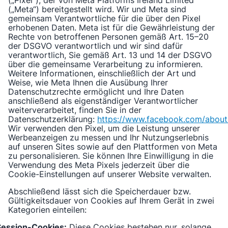
(„Pixel“), der von Meta Platforms Ireland Limited
(„Meta“) bereitgestellt wird. Wir und Meta sind
gemeinsam Verantwortliche für die über den Pixel
erhobenen Daten. Meta ist für die Gewährleistung der
Rechte von betroffenen Personen gemäß Art. 15–20
der DSGVO verantwortlich und wir sind dafür
verantwortlich, Sie gemäß Art. 13 und 14 der DSGVO
über die gemeinsame Verarbeitung zu informieren.
Weitere Informationen, einschließlich der Art und
Weise, wie Meta Ihnen die Ausübung Ihrer
Datenschutzrechte ermöglicht und Ihre Daten
anschließend als eigenständiger Verantwortlicher
weiterverarbeitet, finden Sie in der
Datenschutzerklärung:
https://www.facebook.com/about
Wir verwenden den Pixel, um die Leistung unserer
Werbeanzeigen zu messen und Ihr Nutzungserlebnis
auf unseren Sites sowie auf den Plattformen von Meta
zu personalisieren. Sie können Ihre Einwilligung in die
Verwendung des Meta Pixels jederzeit über die
Cookie-Einstellungen auf unserer Website verwalten.
Abschließend lässt sich die Speicherdauer bzw.
Gültigkeitsdauer von Cookies auf Ihrem Gerät in zwei
Kategorien einteilen:
Session-Cookies:
Diese Cookies bestehen nur, solange