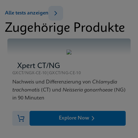
Xpert Xpress Flu/RSV Tests Menu CE-IVD (German)
DEU
SDB
Alle tests anzeigen
Xpert Xpress Flu/RSV SDS CE-IVD (German)
Zugehörige Produkte
DEU
SDB
Xpert Xpress Flu/RSV SDS CE-IVD (English)
ENG
Xpert CT/NG
GXCT/NGX-CE-10|GXCT/NG-CE-10
Nachweis und Differenzierung von
Chlamydia
trachomatis
(CT) und
Neisseria gonorrhoeae
(NG)
in 90 Minuten
Explore Now