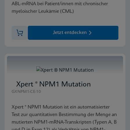
ABL-mRNA bei Patient/innen mit chronischer
myeloischer Leukämie (CML)
Jetzt entdecken
Xpert ® NPM1 Mutation
GXNPM1-CE-10
Xpert ® NPM1 Mutation ist ein automatisierter
Test zur quantitativen Bestimmung der Menge an
mutierten NPM1-mRNA-Transkripten (Typen A, B
und D in Exon 12) als Verhältnis von NPM1-