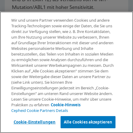
Mutation/ABL1 mit hoher Sensitivität.
Wir und unsere Partner verwenden Cookies und andere
Tracking-Technologien sowie einige der Daten, die Sie uns
Jetzt entdecken
direkt zur Verfügung stellen, wie z. B. Ihre Kontaktdaten,
um Ihre Nutzung unserer Website zu verbessern, Ihnen
auf Grundlage Ihrer Interaktionen mit dieser und anderen
Websites personalisierte Werbung und Inhalte
bereitzustellen, das Teilen von Inhalten in sozialen Medien
zu ermöglichen sowie Analysen durchzuführen und die
Informationen anfordern
Wirksamkeit unserer Werbekampagnen zu messen. Durch
Klicken auf „Alle Cookies akzeptieren“ stimmen Sie dem
sowie der Weitergabe dieser Daten an unsere Partner zu
(siehe Link unten). Sie können Ihre
GeneXpert®
Einwilligungseinstellungen jederzeit im Bereich „Cookie-
Einstellungen“ am unteren Rand unserer Website ändern.
Lesen Sie unsere Cookie-Hinweise, um mehr über unsere
Systemfamilie
Praktiken zu erfahren
Cookie-Hinweis
Cepheid Cookie Partners Details
Cookie-Einstellungen
Alle Cookies akzeptieren
Alle Systeme sind in Konfigurationen mit 4, 16,