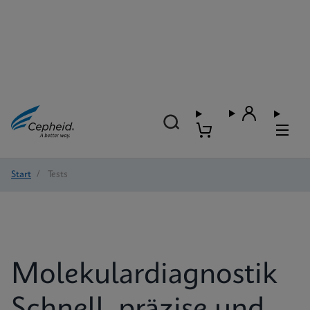
Start
/
Tests
Molekulardiagnostik