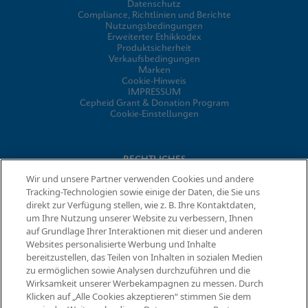
Datenschutz
Compliance, Richtlinien und Berichte
Nutzungsbedingungen
Erweiterter Ethikkodex
Produktsicherheit
Verkaufsbedingungen
Marken
Cookie-Hinweis
IMPRESSUM
Cepheid Grant & Donation Program
Cookie-Einstellungen
RECHTLICHES
Wir und unsere Partner verwenden Cookies und andere
Datenschutzvereinbarung
Tracking-Technologien sowie einige der Daten, die Sie uns
Partner-Gemeinschaften
direkt zur Verfügung stellen, wie z. B. Ihre Kontaktdaten,
Allgemeine Geschäftsbedingungen für Informationssicherheit
um Ihre Nutzung unserer Website zu verbessern, Ihnen
auf Grundlage Ihrer Interaktionen mit dieser und anderen
Websites personalisierte Werbung und Inhalte
© 2026 Cepheid. Cepheid®, das Cepheid-Logo, GeneXpert®,
bereitzustellen, das Teilen von Inhalten in sozialen Medien
Xpert® und I-CORE® sind Marken von Cepheid, die in den USA
zu ermöglichen sowie Analysen durchzuführen und die
und anderen Ländern eingetragen sind.
Wirksamkeit unserer Werbekampagnen zu messen. Durch
Klicken auf „Alle Cookies akzeptieren“ stimmen Sie dem