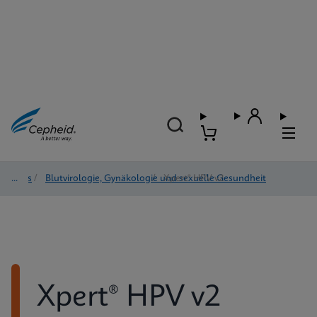
Tests
/
Blutvirologie, Gynäkologie und sexuelle Gesundheit
/
Xpert® HPV v2
Xpert® HPV v2