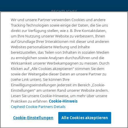
RECHTLICHES
Wir und unsere Partner verwenden Cookies und andere
Datenschutzvereinbarung
Tracking-Technologien sowie einige der Daten, die Sie uns
Partner-Gemeinschaften
direkt zur Verfügung stellen, wie z. B. Ihre Kontaktdaten,
Allgemeine Geschäftsbedingungen für Informationssicherheit
um Ihre Nutzung unserer Website zu verbessern, Ihnen
auf Grundlage Ihrer Interaktionen mit dieser und anderen
Websites personalisierte Werbung und Inhalte
© 2026 Cepheid. Cepheid®, das Cepheid-Logo, GeneXpert®,
bereitzustellen, das Teilen von Inhalten in sozialen Medien
Xpert® und I-CORE® sind Marken von Cepheid, die in den USA
zu ermöglichen sowie Analysen durchzuführen und die
Informationen anfordern
und anderen Ländern eingetragen sind.
Wirksamkeit unserer Werbekampagnen zu messen. Durch
Klicken auf „Alle Cookies akzeptieren“ stimmen Sie dem
sowie der Weitergabe dieser Daten an unsere Partner zu
(siehe Link unten). Sie können Ihre
Einwilligungseinstellungen jederzeit im Bereich „Cookie-
Einstellungen“ am unteren Rand unserer Website ändern.
Lesen Sie unsere Cookie-Hinweise, um mehr über unsere
Praktiken zu erfahren
Cookie-Hinweis
Cepheid Cookie Partners Details
Cookie-Einstellungen
Alle Cookies akzeptieren