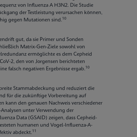
equenz von Influenza A H3N2. Die Studie
ückgang der Testleistung verursachen können,
10
fähig gegen Mutationen sind.
endrift gut, da sie Primer und Sonden
hließlich Matrix-Gen-Ziele sowohl von
elredundanz ermöglichte es dem Cepheid
-CoV-2, den von Jorgensen berichteten
10
ine falsch negativen Ergebnisse ergab.
e breite Stammabdeckung und reduziert die
nd für die zukünftige Vorbereitung auf
elen kann den genauen Nachweis verschiedener
co-Analysen unter Verwendung der
fluenza Data (GSAID) zeigen, dass Cepheid-
etesteten humanen und Vogel-Influenza-A-
11
fektiv abdeckt.