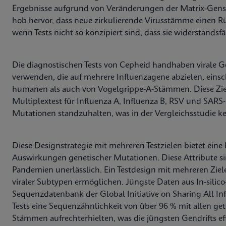
Ergebnisse aufgrund von Veränderungen der Matrix-Gens
hob hervor, dass neue zirkulierende Virusstämme einen R
wenn Tests nicht so konzipiert sind, dass sie widerstands
Die diagnostischen Tests von Cepheid handhaben virale G
verwenden, die auf mehrere Influenzagene abzielen, einsc
humanen als auch von Vogelgrippe-A-Stämmen. Diese Zi
Multiplextest für Influenza A, Influenza B, RSV und SARS
Mutationen standzuhalten, was in der Vergleichsstudie ke
Diese Designstrategie mit mehreren Testzielen bietet ein
Auswirkungen genetischer Mutationen. Diese Attribute si
Pandemien unerlässlich. Ein Testdesign mit mehreren Zi
viraler Subtypen ermöglichen. Jüngste Daten aus In-sili
Sequenzdatenbank der Global Initiative on Sharing All In
Tests eine Sequenzähnlichkeit von über 96 % mit allen g
Stämmen aufrechterhielten, was die jüngsten Gendrifts ef