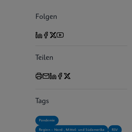
Folgen
Teilen
Tags
Pandemie
Region – Nord-, Mittel- und Südamerika
RSV