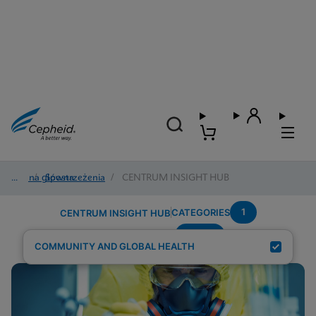
Strona główna
/
Spostrzeżenia
/
CENTRUM INSIGHT HUB
1
CATEGORIES
CENTRUM INSIGHT HUB
wome
Search Results for:
COMMUNITY AND GLOBAL HEALTH