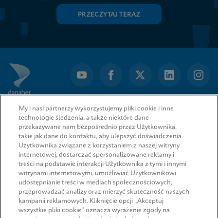
PRZECZYTAJ TERAZ
My i nasi partnerzy wykorzystujemy pliki cookie i inne
technologie śledzenia, a także niektóre dane
przekazywane nam bezpośrednio przez Użytkownika,
takie jak dane do kontaktu, aby ulepszyć doświadczenia
Użytkownika związane z korzystaniem z naszej witryny
internetowej, dostarczać spersonalizowane reklamy i
treści na podstawie interakcji Użytkownika z tymi i innymi
witrynami internetowymi, umożliwiać Użytkownikowi
udostępnianie treści w mediach społecznościowych,
przeprowadzać analizy oraz mierzyć skuteczność naszych
SZYBKIE ŁĄCZA
kampanii reklamowych. Kliknięcie opcji „Akceptuj
wszystkie pliki cookie” oznacza wyrażenie zgody na