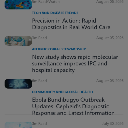
5m Read/Watch
August 06, 2026
TECH AND DISEASE TRENDS
Precision in Action: Rapid
Diagnostics in Real World Care
3m Read
August 05, 2026
ANTIMICROBIAL STEWARDSHIP
New study shows rapid molecular
surveillance improves IPC and
hospital capacity
6m Read
August 03, 2026
COMMUNITY AND GLOBAL HEALTH
Ebola Bundibugyo Outbreak
Updates: Cepheid’s Diagnostic
Response and Latest Information
3m Read
July 30, 2026