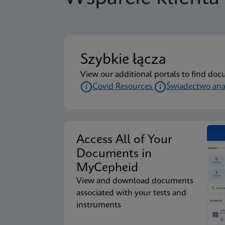
Ulotka informacyjna
Xpert Xpress CoV-2/F
Szybkie łącza
Ulotka informacyjna
Xpert Xpress CoV-2/F
View our additional portals to find doc
Covid Resources
Świadectwo ana
Ulotka informacyjna
Xpert Xpress CoV-2/F
Access All of Your
Ulotka informacyjna
Xpert Xpress CoV-2/F
Documents in
MyCepheid
View and download documents
Ulotka informacyjna
Xpert Xpress CoV-2/F
associated with your tests and
instruments
Ulotka informacyjna
Xpert Xpress CoV-2/F