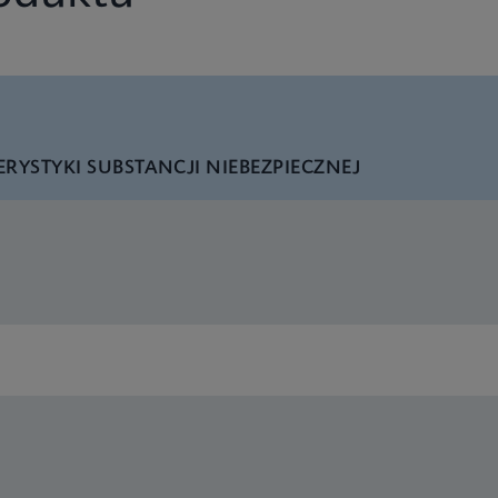
RYSTYKI SUBSTANCJI NIEBEZPIECZNEJ
lu/RSV plus Flyer CE-IVD (English) (PCR Plus)
lu/RSV plus IFU CE-IVD (English-UK) (GeneXpert or Infinity 
lu/RSV plus IFU (English) (Xpress System) (EUA)
lu/RSV plus CE-IVD (English-UK only) (GeneXpert System wi
lu/RSV plus IFU CE-IVD (English-Australia) (Xpress System)