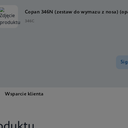
Copan 346N (zestaw do wymazu z nosa) (opa
346C
Sig
Wsparcie klienta
oduktu