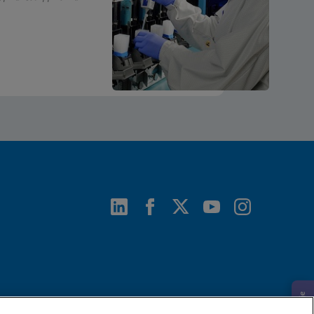
ENG
ouchscreen)
PL_PL
uchscreen)
ENG
uchscreen) (NPT)
ENG
ENG
PL_PL