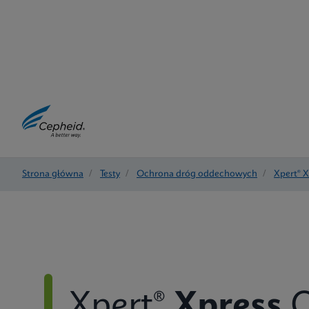
Strona główna
/
Testy
/
Ochrona dróg oddechowych
/
Xpert® 
Xpert®
Xpress
C