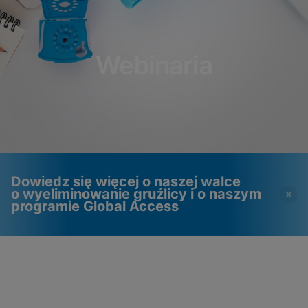
Webinaria
Dowiedz się więcej o naszej walce
o wyeliminowanie gruźlicy i o naszym
programie Global Access
Filmy wymagają włączenia
Pliki cookie funkcjonalne