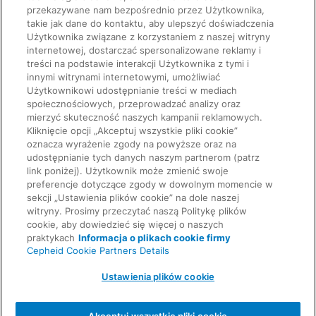
przekazywane nam bezpośrednio przez Użytkownika,
takie jak dane do kontaktu, aby ulepszyć doświadczenia
Użytkownika związane z korzystaniem z naszej witryny
internetowej, dostarczać spersonalizowane reklamy i
treści na podstawie interakcji Użytkownika z tymi i
innymi witrynami internetowymi, umożliwiać
Użytkownikowi udostępnianie treści w mediach
społecznościowych, przeprowadzać analizy oraz
mierzyć skuteczność naszych kampanii reklamowych.
Kliknięcie opcji „Akceptuj wszystkie pliki cookie”
SZYBKIE ŁĄCZA
oznacza wyrażenie zgody na powyższe oraz na
udostępnianie tych danych naszym partnerom (patrz
link poniżej). Użytkownik może zmienić swoje
preferencje dotyczące zgody w dowolnym momencie w
Poproś o informacje
PRAWNE
O naszej firmie
sekcji „Ustawienia plików cookie” na dole naszej
witryny. Prosimy przeczytać naszą Politykę plików
cookie, aby dowiedzieć się więcej o naszych
praktykach
Informacja o plikach cookie firmy
Kariera
Cepheid Cookie Partners Details
UMOWY
Ochrona prywatności
Ustawienia plików cookie
Skontaktuj się z nami
Zgodność, polityki i raporty
© 2026 Cepheid. Cepheid®, logo Cepheid, GeneXpert®, Xpert® i I-CORE® to znaki towarowe