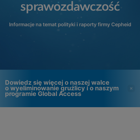
sprawozdawczość
Informacje na temat polityki i raporty firmy Cepheid
Dowiedz się więcej o naszej walce
o wyeliminowanie gruźlicy i o naszym
programie Global Access
Filmy wymagają włączenia
Pliki cookie funkcjonalne
plików cookie
włączone
funkcjonalnych
Zobacz i zaktualizuj ustawienia plików cookie