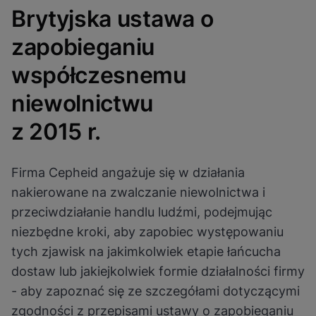
Zobacz politykę prywatności
Proszę zauważyć:
Włączenie plików
Brytyjska ustawa o
cookie funkcjonalnych zaktualizuje te
ustawienia dla wszystkich plików
Gotowe
cookie
zapobieganiu
Zobacz i zaktualizuj ustawienia plików cookie
Zobacz politykę prywatności
współczesnemu
Włącz pliki cookie funkcjonalne
niewolnictwu
z 2015 r.
Firma Cepheid angażuje się w działania
nakierowane na zwalczanie niewolnictwa i
przeciwdziałanie handlu ludźmi, podejmując
niezbędne kroki, aby zapobiec występowaniu
tych zjawisk na jakimkolwiek etapie łańcucha
dostaw lub jakiejkolwiek formie działalności firmy
- aby zapoznać się ze szczegółami dotyczącymi
zgodności z przepisami ustawy o zapobieganiu