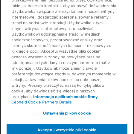
przekazywane nam bezpośrednio przez Użytkownika,
takie jak dane do kontaktu, aby ulepszyć doświadczenia
Użytkownika związane z korzystaniem z naszej witryny
internetowej, dostarczać spersonalizowane reklamy i
treści na podstawie interakcji Użytkownika z tymi i
innymi witrynami internetowymi, umożliwiać
Użytkownikowi udostępnianie treści w mediach
społecznościowych, przeprowadzać analizy oraz
mierzyć skuteczność naszych kampanii reklamowych.
Kliknięcie opcji „Akceptuj wszystkie pliki cookie”
SZYBKIE ŁĄCZA
oznacza wyrażenie zgody na powyższe oraz na
udostępnianie tych danych naszym partnerom (patrz
link poniżej). Użytkownik może zmienić swoje
preferencje dotyczące zgody w dowolnym momencie w
Poproś o informacje
PRAWNE
O naszej firmie
sekcji „Ustawienia plików cookie” na dole naszej
witryny. Prosimy przeczytać naszą Politykę plików
cookie, aby dowiedzieć się więcej o naszych
praktykach
Informacja o plikach cookie firmy
Kariera
Cepheid Cookie Partners Details
UMOWY
Ochrona prywatności
Ustawienia plików cookie
Skontaktuj się z nami
Zgodność, polityki i raporty
© 2026 Cepheid. Cepheid®, logo Cepheid, GeneXpert®, Xpert® i I-CORE® to znaki towarowe
Akceptuj wszystkie pliki cookie
spółki Cepheid, zarejestrowane w USA i w innych krajach.
Umowa o przetwarzaniu danych