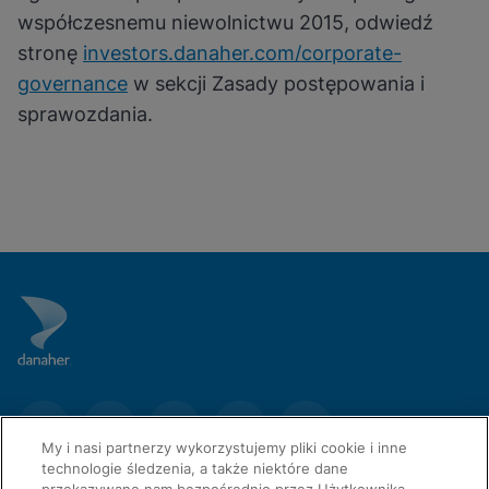
współczesnemu niewolnictwu 2015, odwiedź
stronę
investors.danaher.com/corporate-
governance
w sekcji Zasady postępowania i
sprawozdania.
My i nasi partnerzy wykorzystujemy pliki cookie i inne
technologie śledzenia, a także niektóre dane