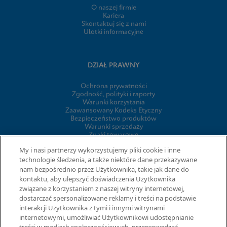
O naszej firmie
Kariera
Skontaktuj się z nami
Ulotki informacyjne
DZIAŁ PRAWNY
Ochrona prywatności
Zgodność, polityki i raporty
Warunki korzystania
Zaawansowany Kodeks Etyczny
Bezpieczeństwo produktów
Warunki sprzedaży
Znaki towarowe
Informacja o plikach cookie firmy
My i nasi partnerzy wykorzystujemy pliki cookie i inne
Cepheid Grant & Donation Program
technologie śledzenia, a także niektóre dane przekazywane
Ustawienia plików cookie
nam bezpośrednio przez Użytkownika, takie jak dane do
kontaktu, aby ulepszyć doświadczenia Użytkownika
związane z korzystaniem z naszej witryny internetowej,
UMOWY
dostarczać spersonalizowane reklamy i treści na podstawie
interakcji Użytkownika z tymi i innymi witrynami
Umowa o przetwarzaniu danych
internetowymi, umożliwiać Użytkownikowi udostępnianie
Społeczności partnerów