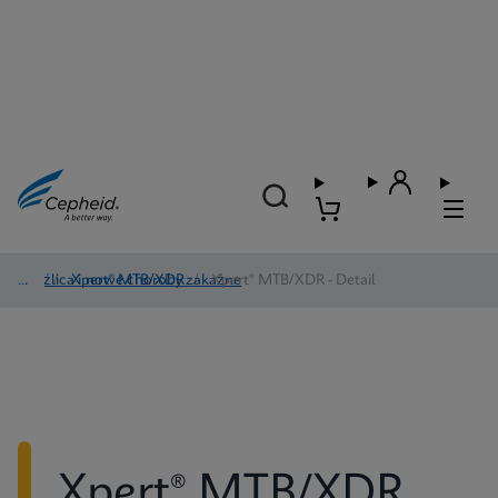
Gruźlica i nowe choroby zakaźne
/
Xpert® MTB/XDR
/
Xpert® MTB/XDR - Detail
Xpert® MTB/XDR